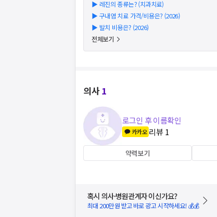
▶
레진의 종류는? (치과치료)
▶
구내염 치료 가격/비용은? (2026)
▶
발치 비용은? (2026)
전체보기
의사
1
로그인 후 이름확인
리뷰
1
카카오
약력보기
혹시 의사·병원관계자 이신가요?
최대 200만원 받고 바로 광고 시작하세요! 💰💰