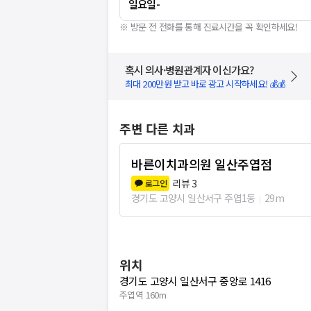
일요일
-
※ 방문 전 전화를 통해 진료시간을 꼭 확인하세요!
혹시 의사·병원관계자 이신가요?
최대 200만원 받고 바로 광고 시작하세요! 💰💰
주변 다른 치과
바른이치과의원 일산주엽점
리뷰
3
로그인
경기도 고양시 일산서구 주엽1동
29m
위치
경기도 고양시 일산서구 중앙로 1416
주엽역 160m