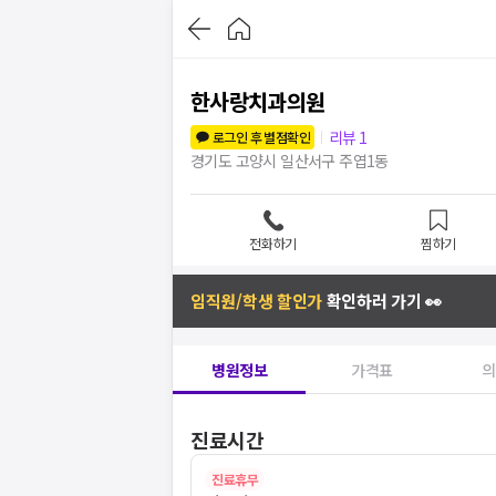
한사랑치과의원
리뷰
1
로그인 후 별점확인
경기도 고양시 일산서구 주엽1동
전화하기
찜하기
임직원/학생 할인가
확인하러 가기 👀
병원정보
가격표
의
진료시간
진료휴무