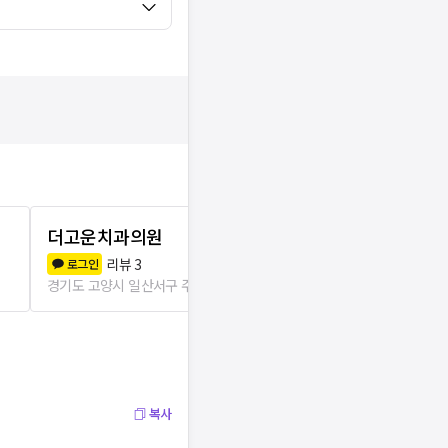
더고운치과의원
라파엘치과
리뷰
3
리뷰
1
로그인
로그인
경기도 고양시 일산서구 주엽1동
55m
경기도 고양시 일
복사