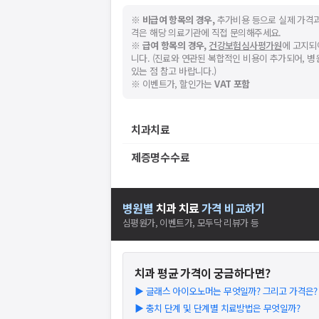
※
비급여 항목의 경우,
추가비용 등으로 실제 가격과
격은 해당 의료기관에 직접 문의해주세요.
※
급여 항목의 경우,
건강보험심사평가원
에 고지되
니다. (진료와 연관된 복합적인 비용이 추가되어, 
있는 점 참고 바랍니다.)
※ 이벤트가, 할인가는
VAT 포함
치과치료
제증명수수료
병원별
치과
치료
가격 비교하기
심평원가, 이벤트가, 모두닥 리뷰가 등
치과
평균 가격이 궁금하다면?
▶
글래스 아이오노머는 무엇일까? 그리고 가격은? (2
▶
충치 단계 및 단계별 치료방법은 무엇일까?