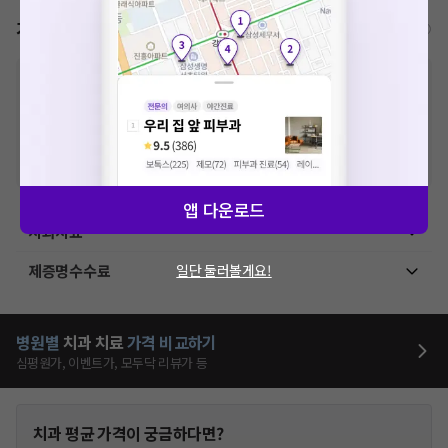
가격표
비급여/급여 진료란?
※
비급여 항목의 경우,
추가비용 등으로 실제 가격과 상이할 수 있으니, 정확
한 가격은 해당 의료기관에 직접 문의해주세요.
※
급여 항목의 경우,
건강보험심사평가원
에 고지되어 있는 급여 진료 기준 가
격입니다. (진료와 연관된 복합적인 비용이 추가되어, 병원마다 금액이 다르게
산정될 수 있는 점 참고 바랍니다.)
※ 이벤트가, 할인가는
VAT 포함
앱 다운로드
치과치료
제증명수수료
일단 둘러볼게요!
병원별
치과
치료
가격 비교하기
심평원가, 이벤트가, 모두닥 리뷰가 등
치과
평균 가격이 궁금하다면?