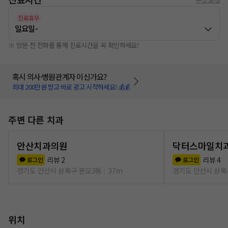
진료휴무
일요일
-
※ 방문 전 전화를 통해 진료시간을 꼭 확인하세요!
혹시 의사·병원관계자 이신가요?
최대 200만원 받고 바로 광고 시작하세요! 💰💰
주변 다른 치과
안산치과의원
닥터스마일치
리뷰
2
리뷰
4
로그인
로그인
경기도 안산시 상록구 본오3동
37m
경기도 안산시 상록
위치