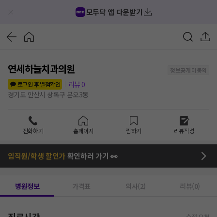
모두닥 앱 다운받기
연세하늘치과의원
정보공개 미동의
리뷰
0
로그인 후 별점확인
경기도 안산시 상록구 본오3동
전화하기
홈페이지
찜하기
리뷰작성
임직원/학생 할인가
확인하러 가기 👀
병원정보
가격표
의사(2)
리뷰(0)
진료시간
수정 요청