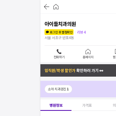
아이들치과의원
리뷰
4
로그인 후 별점확인
서울 서초구 반포4동
전화하기
홈페이지
찜
임직원/학생 할인가
확인하러 가기 👀
소아 치과검진
1
병원정보
가격표
의