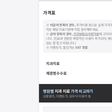
가격표
※
비급여 항목의 경우,
추가비용 등으로 실제 가격과
격은 해당 의료기관에 직접 문의해주세요.
※
급여 항목의 경우,
건강보험심사평가원
에 고지되
니다. (진료와 연관된 복합적인 비용이 추가되어, 
있는 점 참고 바랍니다.)
※ 이벤트가, 할인가는
VAT 포함
치과치료
제증명수수료
병원별
치과
치료
가격 비교하기
심평원가, 이벤트가, 모두닥 리뷰가 등