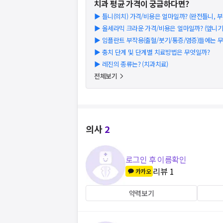
치과
평균 가격이 궁금하다면?
▶
틀니(의치) 가격/비용은 얼마일까? (완전틀니, 부분
▶
올세라믹 크라운 가격/비용은 얼마일까? (앞니기준)
▶
임플란트 부작용(출혈/붓기/통증/염증)들에는 
▶
충치 단계 및 단계별 치료방법은 무엇일까?
▶
레진의 종류는? (치과치료)
전체보기
의사
2
로그인 후 이름확인
리뷰
1
카카오
약력보기