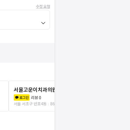
수정 요청
서울고운이치과의원
서초법원치
리뷰
0
리뷰
0
로그인
로그인
서울 서초구 반포4동
86m
서울 서초구 반포