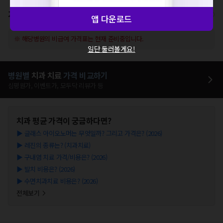
가격표
비급여/급여 진료란?
앱 다운로드
※ 해당병원의 비급여 가격표는 현재 준비중입니다.
일단 둘러볼게요!
병원별
치과
치료
가격 비교하기
심평원가, 이벤트가, 모두닥 리뷰가 등
치과
평균 가격이 궁금하다면?
▶
글래스 아이오노머는 무엇일까? 그리고 가격은? (2026)
▶
레진의 종류는? (치과치료)
▶
구내염 치료 가격/비용은? (2026)
▶
발치 비용은? (2026)
▶
수면치과치료 비용은? (2026)
전체보기