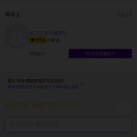
의사
1
수정 요청
로그인 후 이름확인
리뷰
0
카카오
약력보기
이 의사 리뷰쓰기
혹시 의사·병원관계자 이신가요?
최대 200만원 받고 바로 광고 시작하세요! 💰💰
증상/치료, 궁금한 점이 있나요?
의사가 답변해 드려요!
💬 무엇이든 물어보세요