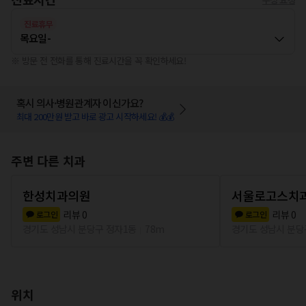
진료휴무
목요일
-
※ 방문 전 전화를 통해 진료시간을 꼭 확인하세요!
혹시 의사·병원관계자 이신가요?
최대 200만원 받고 바로 광고 시작하세요! 💰💰
주변 다른 치과
한성치과의원
서울로고스치
리뷰
0
리뷰
0
로그인
로그인
경기도 성남시 분당구 정자1동
78m
경기도 성남시 분당
위치