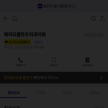
모두닥 앱 다운받기
페리오플란트치과의원
정보공개 미동의
리뷰
0
로그인 후 별점확인
경기도 성남시 분당구 정자1동
전화하기
찜하기
리뷰작성
임직원/학생 할인가
확인하러 가기 👀
병원정보
가격표
의사(1)
리뷰(0)
진료시간
수정 요청