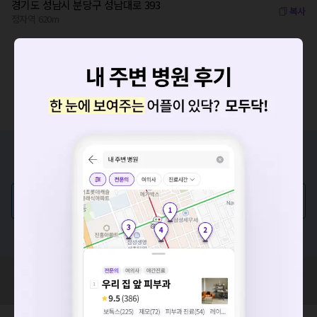
경기도 성남시 분당구 성남대로 393
복사
정자역 620m
증상/치료, 궁금한 점이 있나요?
의사가 직접 답해드려요!
요청하신 작업을 처리하지 못했습니다.
💬 무엇이든 물어보세요
네트워크 또는 서버의 일시적인 오류로, 잠시 후 다시 시도해주
세요. 지속적으로 문제가 발생할 경우 모두닥 채널톡으로 문의
혹은, 의료상담 서비스에 다양한 게시글 보러가기
해주세요.
확인
혹시 잘못된 병원정보가 있나요?
모두닥 팀에 알려주세요!