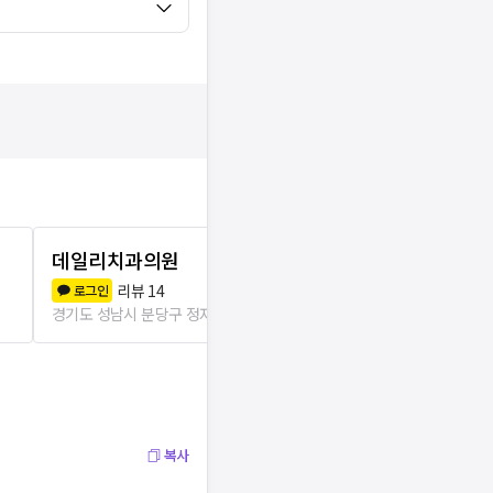
데일리치과의원
트리플에이
리뷰
14
리뷰
5
로그인
로그인
경기도 성남시 분당구 정자1동
76m
경기도 성남시 분
복사