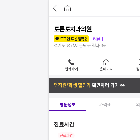
토론토치과의원
리뷰
1
로그인 후 별점확인
경기도 성남시 분당구 정자1동
전화하기
홈페이지
찜
임직원/학생 할인가
확인하러 가기 👀
병원정보
가격표
의
진료시간
진료마감