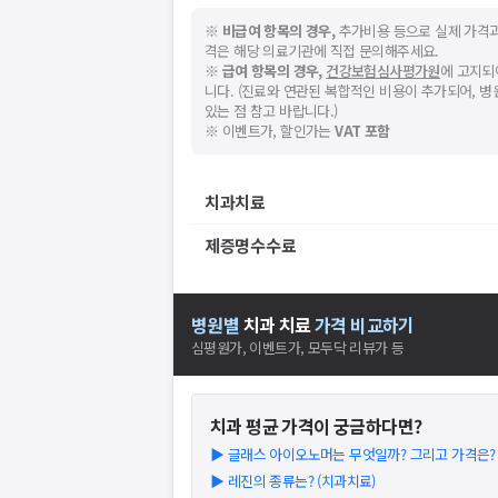
※
비급여 항목의 경우,
추가비용 등으로 실제 가격과
격은 해당 의료기관에 직접 문의해주세요.
※
급여 항목의 경우,
건강보험심사평가원
에 고지되
니다. (진료와 연관된 복합적인 비용이 추가되어, 
있는 점 참고 바랍니다.)
※ 이벤트가, 할인가는
VAT 포함
치과치료
제증명수수료
병원별
치과
치료
가격 비교하기
심평원가, 이벤트가, 모두닥 리뷰가 등
치과
평균 가격이 궁금하다면?
▶
글래스 아이오노머는 무엇일까? 그리고 가격은? (2
▶
레진의 종류는? (치과치료)