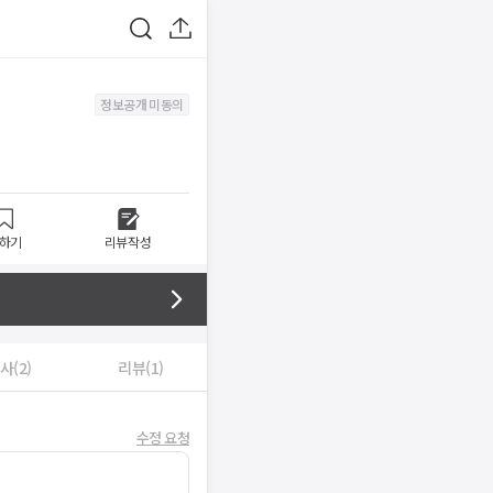
정보공개 미동의
하기
리뷰작성
사(2)
리뷰(1)
수정 요청