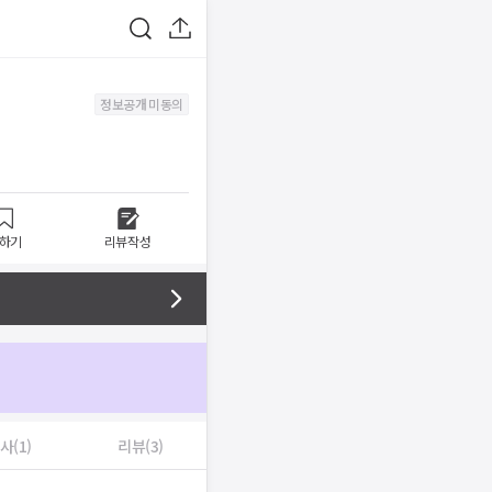
정보공개 미동의
하기
리뷰작성
사(1)
리뷰(3)