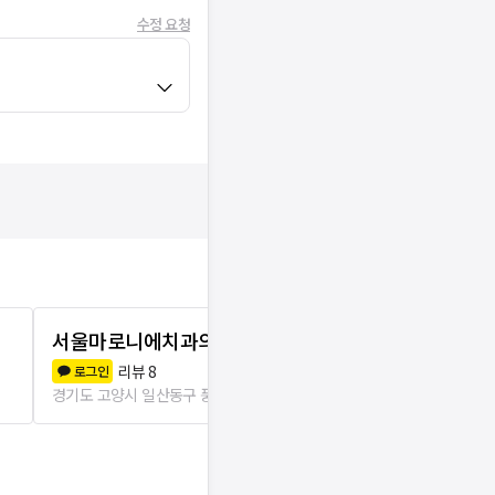
수정 요청
서울마로니에치과의원
서울에스치
리뷰
8
리뷰
7
로그인
로그인
경기도 고양시 일산동구 풍산동
54m
경기도 고양시 