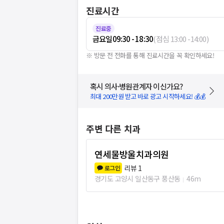
진료시간
진료중
금요일
09:30 - 18:30
(
점심
13:00
-
14:00
)
※ 방문 전 전화를 통해 진료시간을 꼭 확인하세요!
혹시 의사·병원관계자 이신가요?
최대 200만원 받고 바로 광고 시작하세요! 💰💰
주변 다른 치과
연세물방울치과의원
리뷰
1
로그인
경기도 고양시 일산동구 풍산동
46m