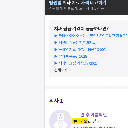
병원별
치과
치료
가격 비교하기
심평원가, 이벤트가, 모두닥 리뷰가 등
치과
평균 가격이 궁금하다면?
▶
글래스 아이오노머는 무엇일까? 그리고 가격은? (2
▶
레진의 종류는? (치과치료)
▶
구내염 치료 가격/비용은? (2026)
▶
발치 비용은? (2026)
▶
세라믹 교정 가격은? (2026)
전체보기
의사
1
로그인 후 이름확인
리뷰
3
카카오