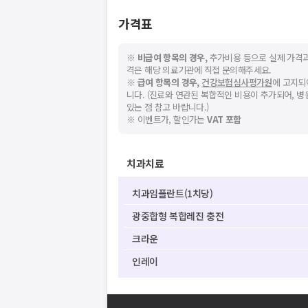
가격표
※
비급여 항목의 경우,
추가비용 등으로 실제 가격과
격은 해당 의료기관에 직접 문의해주세요.
※
급여 항목의 경우,
건강보험심사평가원
에 고지되
니다. (진료와 연관된 복합적인 비용이 추가되어, 
있는 점 참고 바랍니다.)
※ 이벤트가, 할인가는
VAT 포함
치과치료
치과임플란트(1치당)
광중합형 복합레진 충전
크라운
인레이