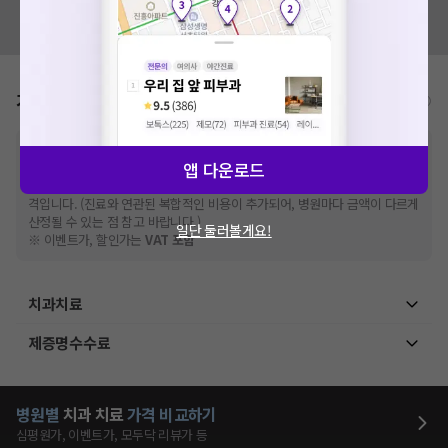
혹시 잘못된 병원정보가 있나요?
모두닥 팀에 알려주세요!
가격표
비급여/급여 진료란?
※
비급여 항목의 경우,
추가비용 등으로 실제 가격과 상이할 수 있으니, 정확
앱 다운로드
한 가격은 해당 의료기관에 직접 문의해주세요.
※
급여 항목의 경우,
건강보험심사평가원
에 고지되어 있는 급여 진료 기준 가
격입니다. (진료와 연관된 복합적인 비용이 추가되어, 병원마다 금액이 다르게
산정될 수 있는 점 참고 바랍니다.)
일단 둘러볼게요!
※ 이벤트가, 할인가는
VAT 포함
치과치료
제증명수수료
병원별
치과
치료
가격 비교하기
심평원가, 이벤트가, 모두닥 리뷰가 등