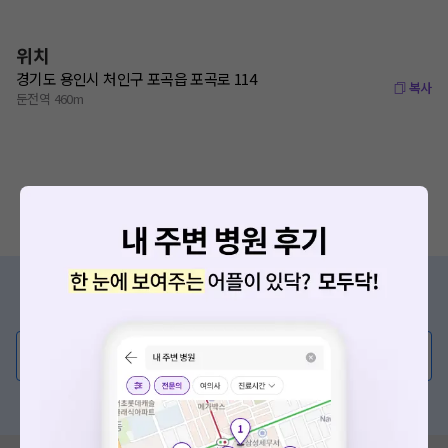
위치
경기도 용인시 처인구 포곡읍 포곡로 114
복사
둔전역 460m
증상/치료, 궁금한 점이 있나요?
의사가 직접 답해드려요!
💬 무엇이든 물어보세요
혹은, 의료상담 서비스에 다양한 게시글 보러가기