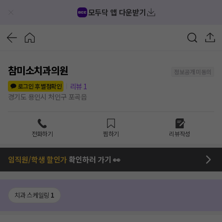
모두닥 앱 다운받기
참미소치과의원
정보공개 미동의
리뷰
1
로그인 후 별점확인
경기도 용인시 처인구 포곡읍
전화하기
찜하기
리뷰작성
임직원/학생 할인가
확인하러 가기 👀
치과 스케일링
1