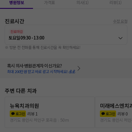
병원정보
가격표
의사(1)
리뷰(1)
진료시간
수정 요청
진료마감
토요일
09:30 - 13:00
※ 방문 전 전화를 통해 진료시간을 꼭 확인하세요!
혹시 의사·병원관계자 이신가요?
최대 200만원 받고 바로 광고 시작하세요! 💰💰
주변 다른 치과
뉴욕치과의원
미래에스엔치
리뷰
1
리뷰
0
로그인
로그인
경기도 용인시 처인구 포곡읍
50m
경기도 용인시 처인