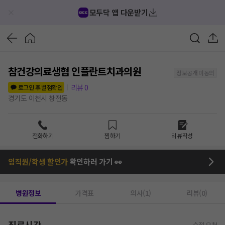
모두닥 앱 다운받기
참건강의료생협 인플란트치과의원
정보공개 미동의
리뷰
0
로그인 후 별점확인
경기도 이천시 창전동
전화하기
찜하기
리뷰작성
임직원/학생 할인가
확인하러 가기 👀
병원정보
가격표
의사(1)
리뷰(0)
진료시간
수정 요청