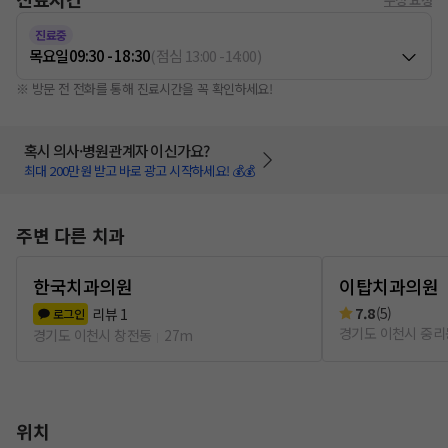
진료중
목요일
09:30 - 18:30
(
점심
13:00
-
14:00
)
※ 방문 전 전화를 통해 진료시간을 꼭 확인하세요!
혹시 의사·병원관계자 이신가요?
최대 200만원 받고 바로 광고 시작하세요! 💰💰
주변 다른 치과
한국치과의원
이탑치과의원
7.8
(
5
)
리뷰
1
로그인
경기도 이천시 중리
경기도 이천시 창전동
27m
위치