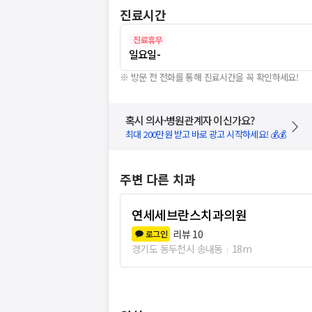
진료시간
진료휴무
일요일
-
※ 방문 전 전화를 통해 진료시간을 꼭 확인하세요!
혹시 의사·병원관계자 이신가요?
최대 200만원 받고 바로 광고 시작하세요! 💰💰
주변 다른 치과
연세세브란스치과의원
리뷰
10
로그인
경기도 동두천시 송내동
18m