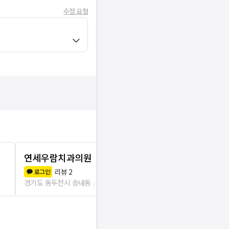
수정 요청
연세우람치과의원
가지런이치
리뷰
2
리뷰
3
로그인
로그인
경기도 동두천시 송내동
25m
경기도 동두천시