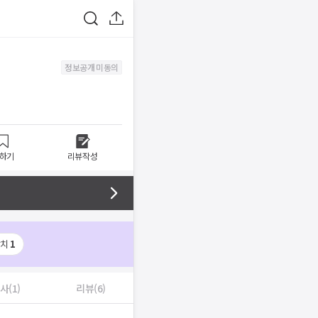
정보공개 미동의
하기
리뷰작성
발치
1
사(1)
리뷰(6)