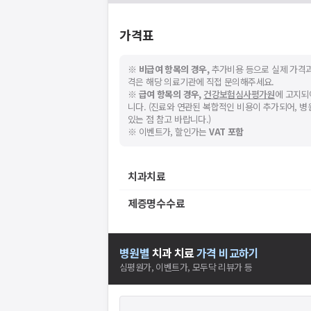
가격표
※
비급여 항목의 경우,
추가비용 등으로 실제 가격과
격은 해당 의료기관에 직접 문의해주세요.
※
급여 항목의 경우,
건강보험심사평가원
에 고지되
니다. (진료와 연관된 복합적인 비용이 추가되어, 
있는 점 참고 바랍니다.)
※ 이벤트가, 할인가는
VAT 포함
치과치료
제증명수수료
병원별
치과
치료
가격 비교하기
심평원가, 이벤트가, 모두닥 리뷰가 등