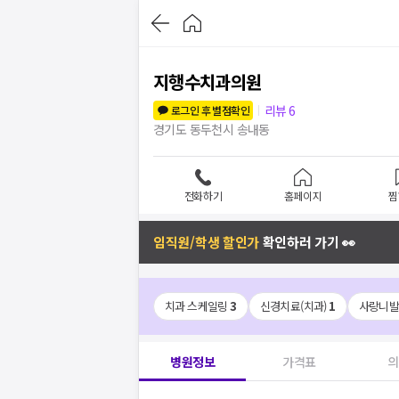
지행수치과의원
리뷰
6
로그인 후 별점확인
경기도 동두천시 송내동
전화하기
홈페이지
찜
임직원/학생 할인가
확인하러 가기 👀
치과 스케일링
3
신경치료(치과)
1
사랑니
병원정보
가격표
의