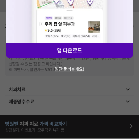
모두닥 팀에 알려주세요!
가격표
비급여/급여 진료란?
※
비급여 항목의 경우,
추가비용 등으로 실제 가격과 상이할 수 있으니, 정확
한 가격은 해당 의료기관에 직접 문의해주세요.
앱 다운로드
※
급여 항목의 경우,
건강보험심사평가원
에 고지되어 있는 급여 진료 기준 가
격입니다. (진료와 연관된 복합적인 비용이 추가되어, 병원마다 금액이 다르게
산정될 수 있는 점 참고 바랍니다.)
일단 둘러볼게요!
※ 이벤트가, 할인가는
VAT 포함
치과치료
제증명수수료
병원별
치과
치료
가격 비교하기
심평원가, 이벤트가, 모두닥 리뷰가 등