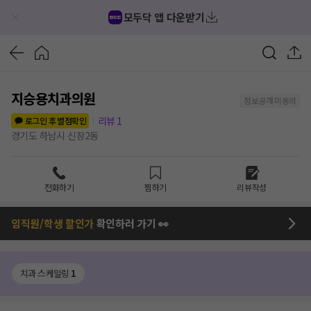
모두닥 앱 다운받기
지승용치과의원
정보공개 미동의
리뷰
1
로그인 후 별점확인
경기도 하남시 신장2동
전화하기
찜하기
리뷰작성
임직원/학생 할인가
확인하러 가기 👀
치과 스케일링
1