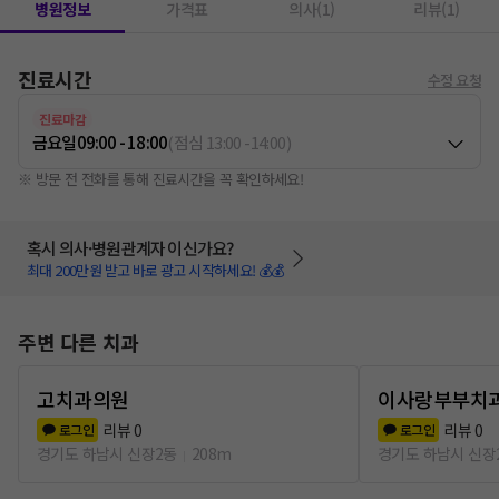
병원정보
가격표
의사(1)
리뷰(1)
진료시간
수정 요청
진료마감
금요일
09:00 - 18:00
(
점심
13:00
-
14:00
)
※ 방문 전 전화를 통해 진료시간을 꼭 확인하세요!
혹시 의사·병원관계자 이신가요?
최대 200만원 받고 바로 광고 시작하세요! 💰💰
주변 다른 치과
고치과의원
이사랑부부치
리뷰
0
리뷰
0
로그인
로그인
경기도 하남시 신장2동
208m
경기도 하남시 신장