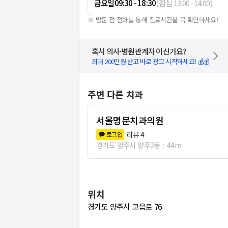
금요일
09:30 - 18:30
(
점심
13:00
-
14:00
)
※ 방문 전 전화를 통해 진료시간을 꼭 확인하세요!
혹시 의사·병원관계자 이신가요?
최대 200만원 받고 바로 광고 시작하세요! 💰💰
주변 다른 치과
서울명문치과의원
리뷰
4
로그인
경기도 양주시 양주2동
44m
위치
경기도 양주시 고읍로 76