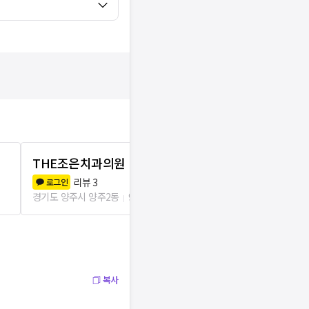
THE조은치과의원
연세림치과
리뷰
3
리뷰
2
로그인
로그인
경기도 양주시 양주2동
90m
경기도 양주시 양
복사