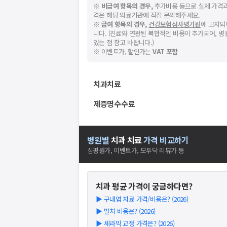
※
비급여 항목의 경우,
추가비용 등으로 실제 가격과
격은 해당 의료기관에 직접 문의해주세요.
※
급여 항목의 경우,
건강보험심사평가원
에 고지되
니다. (진료와 연관된 복합적인 비용이 추가되어, 
있는 점 참고 바랍니다.)
※ 이벤트가, 할인가는
VAT 포함
치과치료
제증명수수료
병원별
치과
치료
가격 비교하기
심평원가, 이벤트가, 모두닥 리뷰가 등
치과
평균 가격이 궁금하다면?
▶
구내염 치료 가격/비용은? (2026)
▶
발치 비용은? (2026)
▶
세라믹 교정 가격은? (2026)