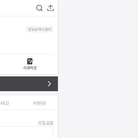
정보공개 미동의
리뷰작성
사(1)
리뷰(0)
수정 요청