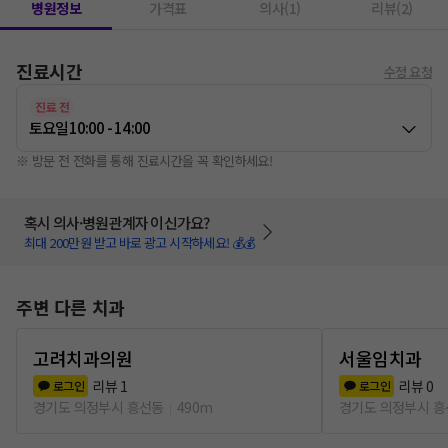
병원정보
가격표
의사(1)
리뷰(2)
진료시간
수정 요청
진료 전
토요일
10:00 - 14:00
※ 방문 전 전화를 통해 진료시간을 꼭 확인하세요!
혹시 의사·병원관계자 이신가요?
최대 200만원 받고 바로 광고 시작하세요! 💰💰
주변 다른 치과
고려치과의원
서울임치과
리뷰
1
리뷰
0
로그인
로그인
경기도 의정부시 흥선동
490m
경기도 의정부시 