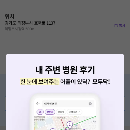
위치
경기도 의정부시 호국로 1137
복사
의정부시청역 580m
증상/치료, 궁금한 점이 있나요?
의사가 직접 답해드려요!
💬 무엇이든 물어보세요
혹은, 의료상담 서비스에 다양한 게시글 보러가기