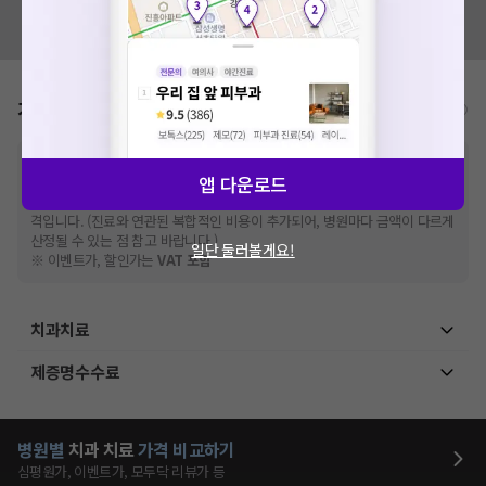
혹시 잘못된 병원정보가 있나요?
모두닥 팀에 알려주세요!
가격표
비급여/급여 진료란?
※
비급여 항목의 경우,
추가비용 등으로 실제 가격과 상이할 수 있으니, 정확
앱 다운로드
한 가격은 해당 의료기관에 직접 문의해주세요.
※
급여 항목의 경우,
건강보험심사평가원
에 고지되어 있는 급여 진료 기준 가
격입니다. (진료와 연관된 복합적인 비용이 추가되어, 병원마다 금액이 다르게
산정될 수 있는 점 참고 바랍니다.)
일단 둘러볼게요!
※ 이벤트가, 할인가는
VAT 포함
치과치료
제증명수수료
병원별
치과
치료
가격 비교하기
심평원가, 이벤트가, 모두닥 리뷰가 등