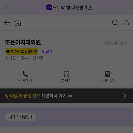
모두닥 앱 다운받기
조은이치과의원
정보공개 미동의
리뷰
2
로그인 후 별점확인
경기도 의정부시 흥선동
전화하기
찜하기
리뷰작성
임직원/학생 할인가
확인하러 가기 👀
치과 스케일링
1