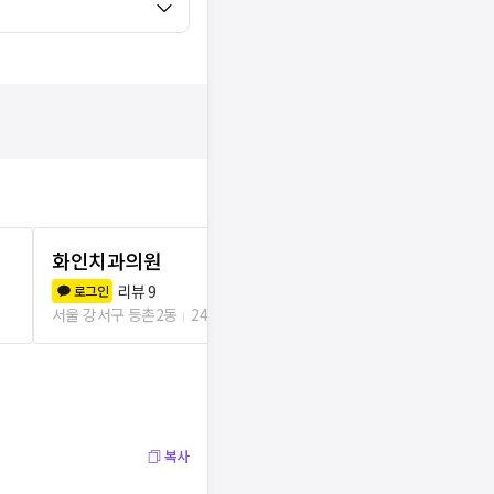
화인치과의원
우리들치과
리뷰
9
리뷰
3
로그인
로그인
서울 강서구 등촌2동
249m
서울 강서구 등촌
복사