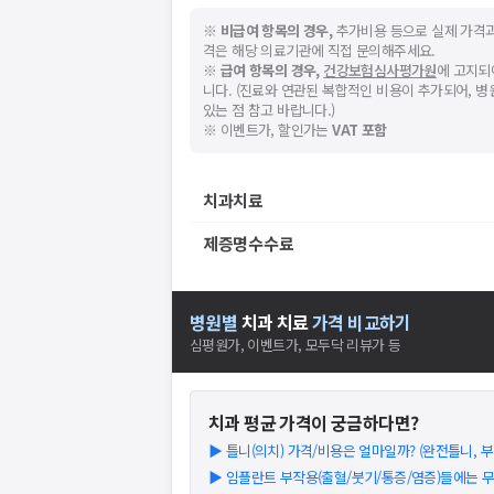
※
비급여 항목의 경우,
추가비용 등으로 실제 가격과
격은 해당 의료기관에 직접 문의해주세요.
※
급여 항목의 경우,
건강보험심사평가원
에 고지되
니다. (진료와 연관된 복합적인 비용이 추가되어, 
있는 점 참고 바랍니다.)
※ 이벤트가, 할인가는
VAT 포함
치과치료
제증명수수료
병원별
치과
치료
가격 비교하기
심평원가, 이벤트가, 모두닥 리뷰가 등
치과
평균 가격이 궁금하다면?
▶
틀니(의치) 가격/비용은 얼마일까? (완전틀니, 부분
▶
임플란트 부작용(출혈/붓기/통증/염증)들에는 