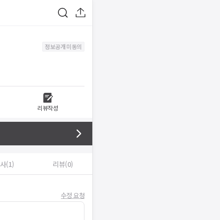
정보공개 미동의
리뷰작성
사(1)
리뷰(0)
수정 요청