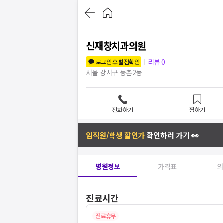
신재창치과의원
리뷰
0
로그인 후 별점확인
서울 강서구 등촌2동
전화하기
찜하기
임직원/학생 할인가
확인하러 가기 👀
병원정보
가격표
의
진료시간
진료휴무