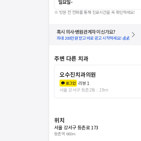
일요일
-
※ 방문 전 전화를 통해 진료시간을 꼭 확인하세요!
혹시 의사·병원관계자 이신가요?
최대 200만원 받고 바로 광고 시작하세요! 💰💰
주변 다른 치과
오수진치과의원
리뷰
1
로그인
서울 강서구 등촌2동
19m
위치
서울 강서구 등촌로 173
등촌역 660m