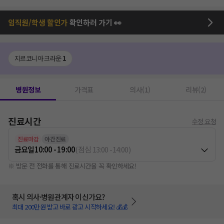
임직원/학생 할인가
확인하러 가기 👀
지르코니아 크라운
1
병원정보
가격표
의사(1)
리뷰(2)
진료시간
수정 요청
진료마감
야간진료
금요일
10:00 - 19:00
(
점심
13:00
-
14:00
)
※ 방문 전 전화를 통해 진료시간을 꼭 확인하세요!
혹시 의사·병원관계자 이신가요?
최대 200만원 받고 바로 광고 시작하세요! 💰💰