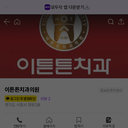
모두닥 앱 다운받기
1
/
1
이튼튼치과의원
정보공개 미동의
리뷰
2
로그인 후 별점확인
경기도 시흥시 정왕1동
전화하기
홈페이지
찜하기
리뷰작성