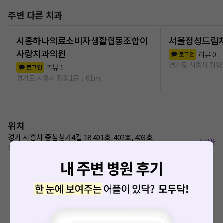
주변 다른 치과
시흥하나의료소비자생활협동조합이
서울정성드림
사랑치과의원
리뷰
0
로그인
경기도 시흥시 정왕
리뷰
1
로그인
경기도 시흥시 정왕1동
61m
위치
경기 시흥시 중심상가4길 18 401호, 402호, 403호
복사
정왕역 1020m