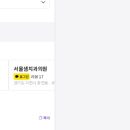
서울샘치과의원
드림치과의
리뷰
17
리뷰
7
로그인
로그인
경기도 이천시 창전동
45m
경기도 이천시 
복사