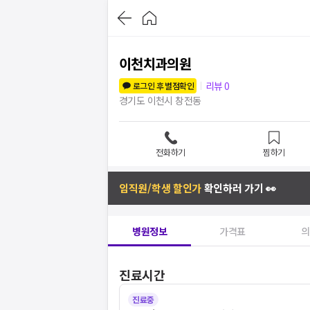
이천치과의원
리뷰
0
로그인 후 별점확인
경기도 이천시 창전동
전화하기
찜하기
임직원/학생 할인가
확인하러 가기 👀
병원정보
가격표
의
진료시간
진료중