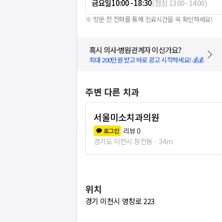
금요일
10:00 - 18:30
(
점심
13:00
-
14:00
)
※ 방문 전 전화를 통해 진료시간을 꼭 확인하세요!
혹시 의사·병원관계자 이신가요?
최대 200만원 받고 바로 광고 시작하세요! 💰💰
주변 다른 치과
서울미소치과의원
리뷰
0
로그인
경기도 이천시 창전동
34m
위치
경기 이천시 영창로 223