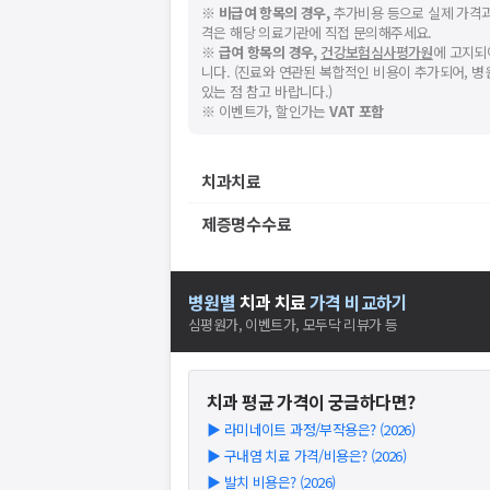
※
비급여 항목의 경우,
추가비용 등으로 실제 가격과
격은 해당 의료기관에 직접 문의해주세요.
※
급여 항목의 경우,
건강보험심사평가원
에 고지되
니다. (진료와 연관된 복합적인 비용이 추가되어, 
있는 점 참고 바랍니다.)
※ 이벤트가, 할인가는
VAT 포함
치과치료
제증명수수료
병원별
치과
치료
가격 비교하기
심평원가, 이벤트가, 모두닥 리뷰가 등
치과
평균 가격이 궁금하다면?
▶
라미네이트 과정/부작용은? (2026)
▶
구내염 치료 가격/비용은? (2026)
▶
발치 비용은? (2026)