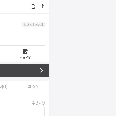
정보공개 미동의
리뷰작성
사(1)
리뷰(0)
수정 요청