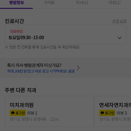
병원정보
가격표
의사(1)
리뷰(1)
진료시간
수정 요청
진료마감
토요일
09:30 - 15:00
※ 방문 전 전화를 통해 진료시간을 꼭 확인하세요!
혹시 의사·병원관계자 이신가요?
최대 200만원 받고 바로 광고 시작하세요! 💰💰
주변 다른 치과
미치과의원
연세자연치과
리뷰
1
리뷰
3
로그인
로그인
경기도 광명시 광명4동
22m
경기도 광명시 광명