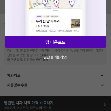
혹시 잘못된 병원정보가 있나요?
모두닥 팀에 알려주세요!
가격표
비급여/급여 진료란?
※
비급여 항목의 경우,
추가비용 등으로 실제 가격과 상이할 수 있으니, 정확
앱 다운로드
한 가격은 해당 의료기관에 직접 문의해주세요.
※
급여 항목의 경우,
건강보험심사평가원
에 고지되어 있는 급여 진료 기준 가
격입니다. (진료와 연관된 복합적인 비용이 추가되어, 병원마다 금액이 다르게
산정될 수 있는 점 참고 바랍니다.)
일단 둘러볼게요!
※ 이벤트가, 할인가는
VAT 포함
치과치료
제증명수수료
병원별
치과
치료
가격 비교하기
심평원가, 이벤트가, 모두닥 리뷰가 등