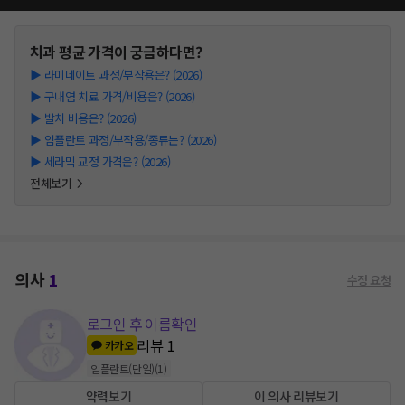
치과
평균 가격이 궁금하다면?
▶
라미네이트 과정/부작용은? (2026)
▶
구내염 치료 가격/비용은? (2026)
▶
발치 비용은? (2026)
▶
임플란트 과정/부작용/종류는? (2026)
▶
세라믹 교정 가격은? (2026)
전체보기
의사
1
수정 요청
로그인 후 이름확인
리뷰
1
카카오
임플란트(단일)
(
1
)
약력보기
이 의사 리뷰보기