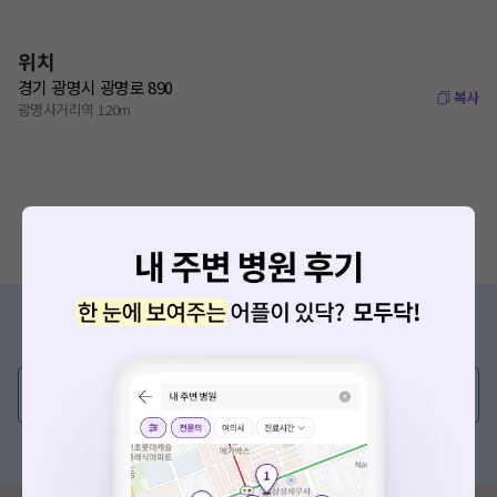
위치
경기 광명시 광명로 890
복사
광명사거리역 120m
증상/치료, 궁금한 점이 있나요?
의사가 직접 답해드려요!
💬 무엇이든 물어보세요
혹은, 의료상담 서비스에 다양한 게시글 보러가기