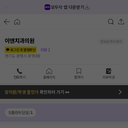
모두닥 앱 다운받기
이앤치과의원
정보공개 미동의
리뷰
1
로그인 후 별점확인
경기도 광명시 광명4동
전화하기
홈페이지
찜하기
리뷰작성
임직원/학생 할인가
확인하러 가기 👀
임플란트(단일)
1