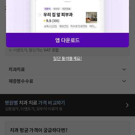
가격표
비급여/급여 진료란?
※
비급여 항목의 경우,
추가비용 등으로 실제 가격과 상이할 수 있으니, 정확
한 가격은 해당 의료기관에 직접 문의해주세요.
※
급여 항목의 경우,
건강보험심사평가원
에 고지되어 있는 급여 진료 기준 가
앱 다운로드
격입니다. (진료와 연관된 복합적인 비용이 추가되어, 병원마다 금액이 다르게
산정될 수 있는 점 참고 바랍니다.)
※ 이벤트가, 할인가는
VAT 포함
일단 둘러볼게요!
치과치료
제증명수수료
병원별
치과
치료
가격 비교하기
심평원가, 이벤트가, 모두닥 리뷰가 등
치과
평균 가격이 궁금하다면?