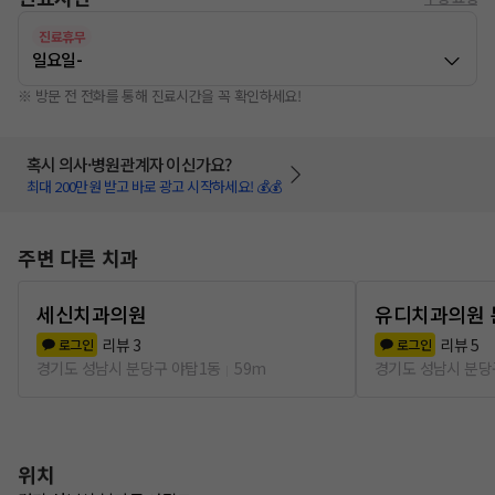
진료휴무
일요일
-
※ 방문 전 전화를 통해 진료시간을 꼭 확인하세요!
혹시 의사·병원관계자 이신가요?
최대 200만원 받고 바로 광고 시작하세요! 💰💰
주변 다른 치과
세신치과의원
유디치과의원 
리뷰
3
리뷰
5
로그인
로그인
경기도 성남시 분당구 야탑1동
59m
경기도 성남시 분당
위치