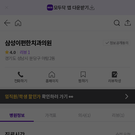
모두닥 앱 다운받기
삼성이편한치과의원
정보공개동의
4.0
리뷰
1
경기도 성남시 분당구 야탑2동
전화하기
홈페이지
찜하기
리뷰작성
임직원/학생 할인가
확인하러 가기 👀
병원정보
가격표
의사(1)
리뷰(1)
진료시간
수정 요청