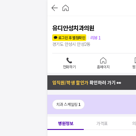
유디안성치과의원
리뷰
1
로그인 후 별점확인
경기도 안성시 안성2동
전화하기
홈페이지
찜
임직원/학생 할인가
확인하러 가기 👀
치과 스케일링
1
병원정보
가격표
의