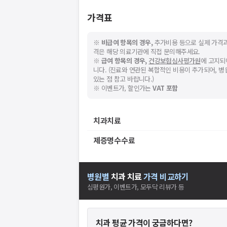
가격표
※
비급여 항목의 경우,
추가비용 등으로 실제 가격과
격은 해당 의료기관에 직접 문의해주세요.
※
급여 항목의 경우,
건강보험심사평가원
에 고지되
니다. (진료와 연관된 복합적인 비용이 추가되어, 
있는 점 참고 바랍니다.)
※ 이벤트가, 할인가는
VAT 포함
치과치료
제증명수수료
병원별
치과
치료
가격 비교하기
심평원가, 이벤트가, 모두닥 리뷰가 등
치과
평균 가격이 궁금하다면?