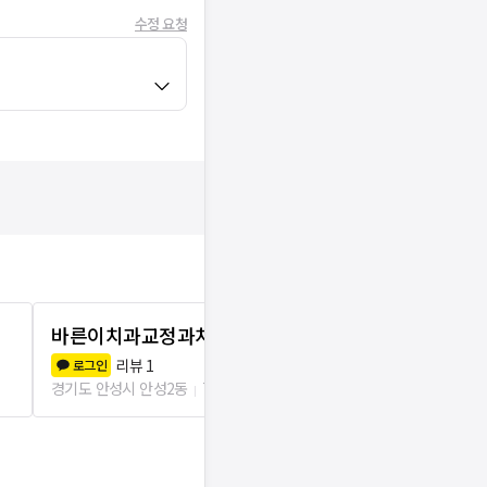
수정 요청
바른이치과교정과치과의원 안성점
서울치과의
리뷰
1
리뷰
1
로그인
로그인
경기도 안성시 안성2동
75m
경기도 안성시 안