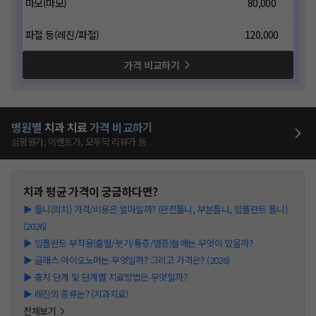
마모(마모)
80,000
파절 등(레진/파절)
120,000
가격 비교하기
병원별
치과
치료
가격 비교하기
심평원가, 이벤트가, 모두닥 리뷰가 등
치과
평균 가격이 궁금하다면?
▶
틀니(의치) 가격/비용은 얼마일까? (완전틀니, 부분틀니, 임플란트 틀니)
(2026)
▶
임플란트 부작용(출혈/붓기/통증/염증)들에는 무엇이 있을까?
▶
글래스 아이오노머는 무엇일까? 그리고 가격은? (2026)
▶
충치 단계 및 단계별 치료방법은 무엇일까?
▶
레진의 종류는? (치과치료)
전체보기