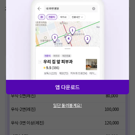
가격표
비급여/급여 진료란?
※
비급여 항목의 경우,
추가비용 등으로 실제 가격과 상이할 수 있으니, 정확
한 가격은 해당 의료기관에 직접 문의해주세요.
※
급여 항목의 경우,
건강보험심사평가원
에 고지되어 있는 급여 진료 기준 가
격입니다. (진료와 연관된 복합적인 비용이 추가되어, 병원마다 금액이 다르게
산정될 수 있는 점 참고 바랍니다.)
※ 이벤트가, 할인가는
VAT 포함
치과치료
진료
가격(원)
앱 다운로드
우식-1면(레진)
80,000
일단 둘러볼게요!
우식-2면(레진)
100,000
우식-3면 이상(레진)
120,000