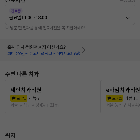
진료중
금요일
11:00 - 18:00
※ 방문 전 전화를 통해 진료시간을 꼭 확인하세요!
혹시 의사·병원관계자 이신가요?
최대 200만원 받고 바로 광고 시작하세요! 💰💰
주변 다른 치과
세란치과의원
e하임치과의
리뷰
7
리뷰
11
로그인
로그인
서울 동작구 사당4동
21m
서울 동작구 사당4
위치