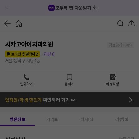
모두닥 앱 다운받기
시카고아이치과의원
정보공개 미동의
리뷰
0
로그인 후 별점확인
서울 동작구 사당4동
전화하기
찜하기
리뷰작성
임직원/학생 할인가
확인하러 가기 👀
병원정보
가격표
의사(1)
리뷰(0)
진료시간
수정 요청