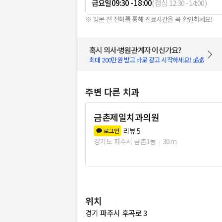
금요일
09:30 - 18:00
(
점심
12:30
-
14:00
)
※ 방문 전 전화를 통해 진료시간을 꼭 확인하세요!
혹시 의사·병원관계자 이신가요?
최대 200만원 받고 바로 광고 시작하세요! 💰💰
주변 다른 치과
금촌제일치과의원
리뷰
5
로그인
경기도 파주시 금촌1동
30m
위치
경기 파주시 후곡로 3