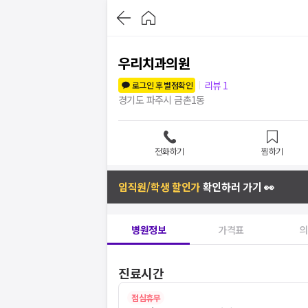
우리치과의원
리뷰
1
로그인 후 별점확인
경기도 파주시 금촌1동
전화하기
찜하기
임직원/학생 할인가
확인하러 가기 👀
병원정보
가격표
의
진료시간
점심휴무