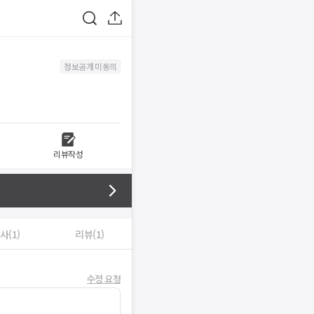
정보공개 미동의
리뷰작성
사(1)
리뷰(1)
수정 요청