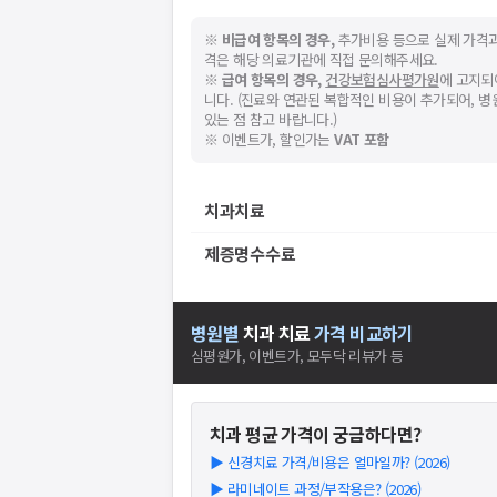
※
비급여 항목의 경우,
추가비용 등으로 실제 가격과
격은 해당 의료기관에 직접 문의해주세요.
※
급여 항목의 경우,
건강보험심사평가원
에 고지되
니다. (진료와 연관된 복합적인 비용이 추가되어, 
있는 점 참고 바랍니다.)
※ 이벤트가, 할인가는
VAT 포함
치과치료
제증명수수료
병원별
치과
치료
가격 비교하기
심평원가, 이벤트가, 모두닥 리뷰가 등
치과
평균 가격이 궁금하다면?
▶
신경치료 가격/비용은 얼마일까? (2026)
▶
라미네이트 과정/부작용은? (2026)