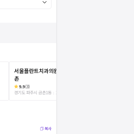
서울플란트치과의원 파주금
곽치과의원
촌
리뷰
1
로그인
경기도 파주시 금
9.9
(
3
)
경기도 파주시 금촌1동
241m
복사