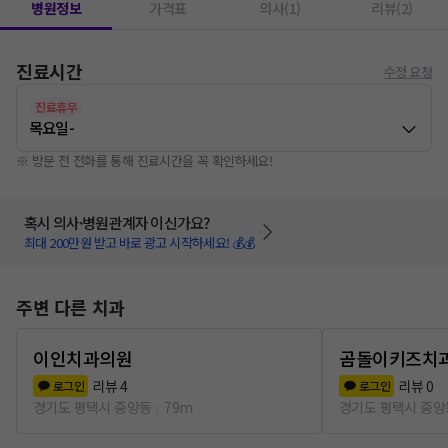
병원정보
가격표
의사(1)
리뷰(2)
진료시간
수정 요청
진료휴무
목요일
-
※ 방문 전 전화를 통해 진료시간을 꼭 확인하세요!
혹시 의사·병원관계자 이신가요?
최대 200만원 받고 바로 광고 시작하세요! 💰💰
주변 다른 치과
이인치과의원
곰돌이키즈치
리뷰
4
리뷰
0
로그인
로그인
경기도 평택시 중앙동
79m
경기도 평택시 중앙