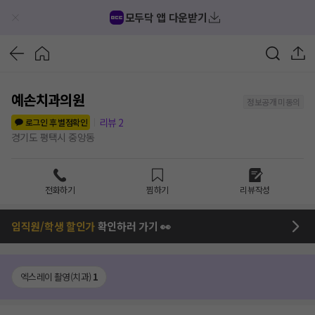
모두닥 앱 다운받기
예손치과의원
정보공개 미동의
리뷰
2
로그인 후 별점확인
경기도 평택시 중앙동
전화하기
찜하기
리뷰작성
임직원/학생 할인가
확인하러 가기 👀
엑스레이 촬영(치과)
1