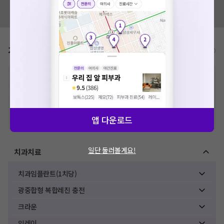
혹시 잘못된 병원정보가 있나요?
모두닥 팀에 알려주세요!
가격표
비급여/급여 진료란?
※
비급여 항목의 경우,
추가비용 등으로 실제 가격과 상이할 수 있으니, 정확
한 가격은 해당 의료기관에 직접 문의해주세요.
※
급여 항목의 경우,
건강보험심사평가원
에 고지되어 있는 급여 진료 기준 가
격입니다. (진료와 연관된 복합적인 비용이 추가되어, 병원마다 금액이 다르게
산정될 수 있는 점 참고 바랍니다.)
앱 다운로드
※ 이벤트가, 할인가는
VAT 포함
일단 둘러볼게요!
치과치료
치과임플란트(1치당)
광중합형 복합레진 충전
크라운
인레이