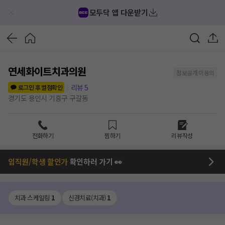
모두닥 앱 다운받기
연세화이트치과의원
정보공개 미동의
리뷰
5
로그인 후 별점확인
경기도 용인시 기흥구 구갈동
전화하기
찜하기
리뷰작성
임직원/학생 할인가
확인하러 가기 👀
치과 스케일링
1
신경치료(치과)
1