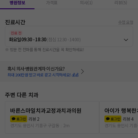
병원정보
가격표
의사(1)
리뷰(5)
진료시간
수정 요청
진료 전
화요일
09:30 - 18:30
(
점심
12:30
-
14:00
)
※ 방문 전 전화를 통해 진료시간을 꼭 확인하세요!
혹시 의사·병원관계자 이신가요?
최대 200만원 받고 바로 광고 시작하세요! 💰💰
주변 다른 치과
바른스마일치과교정과치과의원
아이가 행복한
리뷰
2
리뷰
4
로그인
로그인
경기도 용인시 기흥구 구갈동
2m
경기도 용인시 기흥