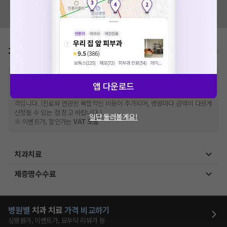
혹시 잘못된 병원정보가 있나요?
모두닥 팀에 알려주세요!
가격표
비급여/급여 진료란?
※
비급여 항목의 경우,
추가비용 등으로 실제 가격과 상이할 수 있으니, 정확
앱 다운로드
한 가격은 해당 의료기관에 직접 문의해주세요.
※
급여 항목의 경우,
건강보험심사평가원
에 고지되어 있는 급여 진료 기준 가
격입니다. (진료와 연관된 복합적인 비용이 추가되어, 병원마다 금액이 다르게
산정될 수 있는 점 참고 바랍니다.)
일단 둘러볼게요!
※ 이벤트가, 할인가는
VAT 포함
치과치료
제증명수수료
병원별
치과
치료
가격 비교하기
심평원가, 이벤트가, 모두닥 리뷰가 등