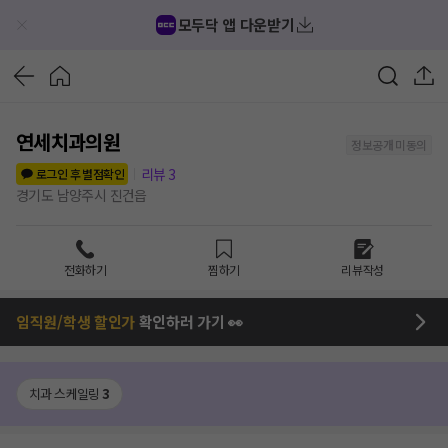
모두닥 앱 다운받기
연세치과의원
정보공개 미동의
리뷰
3
로그인 후 별점확인
경기도 남양주시 진건읍
전화하기
찜하기
리뷰작성
임직원/학생 할인가
확인하러 가기 👀
치과 스케일링
3