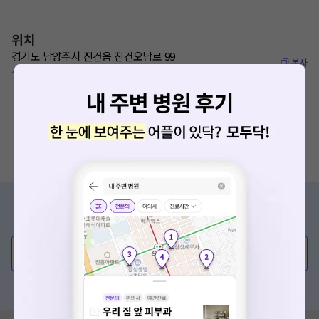
위치
경기도 남양주시 진건읍 진건오남로 99
복사
사릉역 960m
증상/치료, 궁금한 점이 있나요?
의사가 직접 답해드려요!
💬 무엇이든 물어보세요
혹은, 의료상담 서비스에 다양한 게시글 보러가기