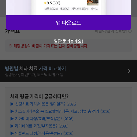
혹시 잘못된 병원정보가 있나요?
모두닥 팀에 알려주세요!
앱 다운로드
가격표
비급여/급여 진료란?
일단 둘러볼게요!
※ 해당병원의 비급여 가격표는 현재 준비중입니다.
병원별
치과
치료
가격 비교하기
심평원가, 이벤트가, 모두닥 리뷰가 등
치과
평균 가격이 궁금하다면?
▶
신경치료 가격/비용은 얼마일까? (2026)
▶
치조골이식수술 꼭 필요할까? 비용, 재료, 방법 총 정리 (2026)
▶
치아미백 과정/효과/부작용은? (2026)
▶
라미네이트 과정/부작용은? (2026)
▶
임플란트 과정/부작용/종류는? (2026)