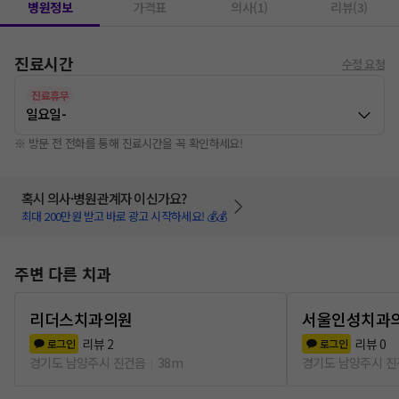
병원정보
가격표
의사(1)
리뷰(3)
진료시간
수정 요청
진료휴무
일요일
-
※ 방문 전 전화를 통해 진료시간을 꼭 확인하세요!
혹시 의사·병원관계자 이신가요?
최대 200만원 받고 바로 광고 시작하세요! 💰💰
주변 다른 치과
리더스치과의원
서울인성치과
리뷰
2
리뷰
0
로그인
로그인
경기도 남양주시 진건읍
38m
경기도 남양주시 