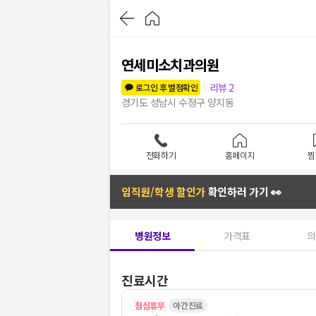
연세미소치과의원
리뷰
2
로그인 후 별점확인
경기도 성남시 수정구 양지동
전화하기
홈페이지
찜
임직원/학생 할인가
확인하러 가기 👀
병원정보
가격표
의
진료시간
점심휴무
야간진료