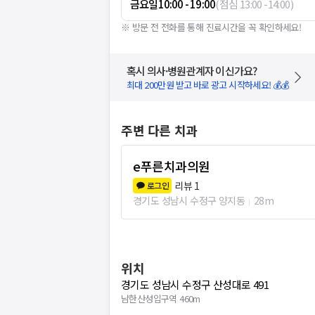
금요일
10:00 - 19:00
(
점심
13:00
-
14:00
)
※ 방문 전 전화를 통해 진료시간을 꼭 확인하세요!
혹시 의사·병원관계자 이신가요?
최대 200만원 받고 바로 광고 시작하세요! 💰💰
주변 다른 치과
e푸른치과의원
리뷰
1
로그인
경기도 성남시 수정구 양지동
28m
위치
경기도 성남시 수정구 산성대로 491
남한산성입구역 460m