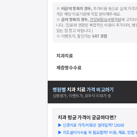
※
비급여 항목의 경우,
추가비용 등으로 실제 가격과
격은 해당 의료기관에 직접 문의해주세요.
※
급여 항목의 경우,
건강보험심사평가원
에 고지되
니다. (진료와 연관된 복합적인 비용이 추가되어, 
있는 점 참고 바랍니다.)
※ 이벤트가, 할인가는
VAT 포함
치과치료
제증명수수료
병원별
치과
치료
가격 비교하기
심평원가, 이벤트가, 모두닥 리뷰가 등
치과
평균 가격이 궁금하다면?
▶
신경치료 가격/비용은 얼마일까? (2026)
▶
치조골이식수술 꼭 필요할까? 비용, 재료, 방법 총 