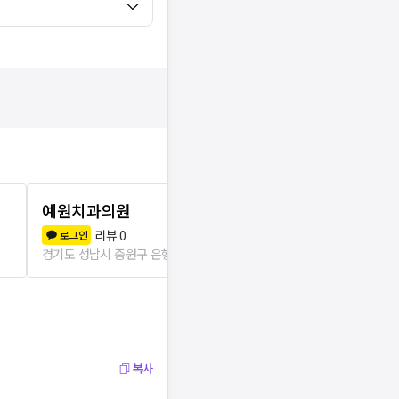
예원치과의원
윤성치과의
리뷰
0
리뷰
0
로그인
로그인
경기도 성남시 중원구 은행2동
68m
경기도 성남시 중
복사