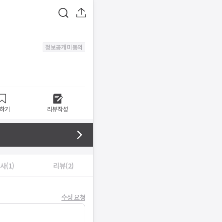
정보공개 미동의
하기
리뷰작성
사(1)
리뷰(2)
수정 요청