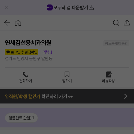
모두닥 앱 다운받기
연세김선용치과의원
정보공개 미동의
리뷰
1
로그인 후 별점확인
경기도 안양시 동안구 달안동
전화하기
찜하기
리뷰작성
임직원/학생 할인가
확인하러 가기 👀
임플란트(단일)
1