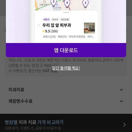
혹시 잘못된 병원정보가 있나요?
모두닥 팀에 알려주세요!
가격표
비급여/급여 진료란?
※
비급여 항목의 경우,
추가비용 등으로 실제 가격과 상이할 수 있으니, 정확
앱 다운로드
한 가격은 해당 의료기관에 직접 문의해주세요.
※
급여 항목의 경우,
건강보험심사평가원
에 고지되어 있는 급여 진료 기준 가
격입니다. (진료와 연관된 복합적인 비용이 추가되어, 병원마다 금액이 다르게
산정될 수 있는 점 참고 바랍니다.)
일단 둘러볼게요!
※ 이벤트가, 할인가는
VAT 포함
치과치료
제증명수수료
병원별
치과
치료
가격 비교하기
심평원가, 이벤트가, 모두닥 리뷰가 등