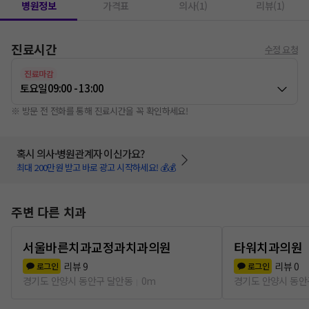
병원정보
가격표
의사(1)
리뷰(1)
진료시간
수정 요청
진료마감
토요일
09:00 - 13:00
※ 방문 전 전화를 통해 진료시간을 꼭 확인하세요!
혹시 의사·병원관계자 이신가요?
최대 200만원 받고 바로 광고 시작하세요! 💰💰
주변 다른 치과
서울바른치과교정과치과의원
타워치과의원
리뷰
9
리뷰
0
로그인
로그인
경기도 안양시 동안구 달안동
0m
경기도 안양시 동안