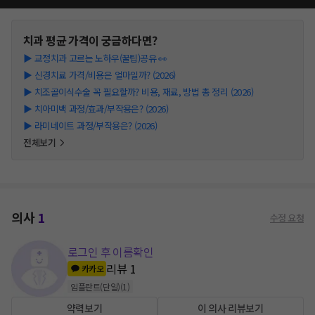
치과
평균 가격이 궁금하다면?
▶
교정치과 고르는 노하우(꿀팁)공유 👀
▶
신경치료 가격/비용은 얼마일까? (2026)
▶
치조골이식수술 꼭 필요할까? 비용, 재료, 방법 총 정리 (2026)
▶
치아미백 과정/효과/부작용은? (2026)
▶
라미네이트 과정/부작용은? (2026)
전체보기
의사
1
수정 요청
로그인 후 이름확인
리뷰
1
카카오
임플란트(단일)
(
1
)
약력보기
이 의사 리뷰보기