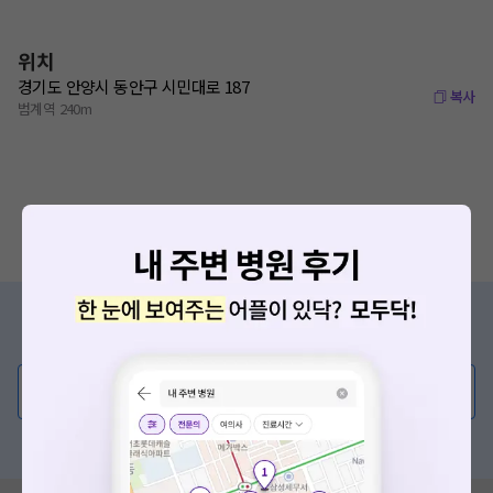
위치
경기도 안양시 동안구 시민대로 187
복사
범계역 240m
증상/치료, 궁금한 점이 있나요?
의사가 직접 답해드려요!
💬 무엇이든 물어보세요
혹은, 의료상담 서비스에 다양한 게시글 보러가기