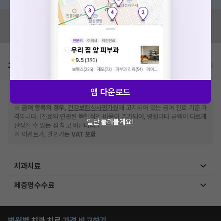
혹시 잘못된 병원정보가 있나요?
모두닥 팀에 알려주세요!
가격표
비급여/급여 진료란?
※
비급여 항목의 경우,
추가비용 등으로 실제 가격과 상이할 수 있으니, 정확
앱 다운로드
한 가격은 해당 의료기관에 직접 문의해주세요.
※
급여 항목의 경우,
건강보험심사평가원
에 고지되어 있는 급여 진료 기준 가
격입니다. (진료와 연관된 복합적인 비용이 추가되어, 병원마다 금액이 다르게
일단 둘러볼게요!
산정될 수 있는 점 참고 바랍니다.)
※ 이벤트가, 할인가는
VAT 포함
치과치료
제증명수수료
병원별
치과
치료
가격 비교하기