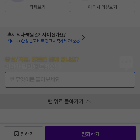
약력보기
이 의사 리뷰보기
혹시 의사·병원관계자 이신가요?
최대 200만원 받고 바로 광고 시작하세요! 💰💰
증상/치료, 궁금한 점이 있나요?
의사가 답변해 드려요!
💬 무엇이든 물어보세요
맨 위로 돌아가기
찜하기
전화하기
찜 목록보기
찜 목록보기