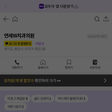
모두닥 앱 다운받기
연세W치과의원
정보공개 미동의
리뷰
8
로그인 후 별점확인
경기도 용인시 수지구 죽전1동
전화하기
홈페이지
찜하기
리뷰작성
임직원/학생 할인가
확인하러 가기 👀
치과 스케일링
4
골드 인레이
1
엑스레이 촬영(치과)
1
사랑니발치
1