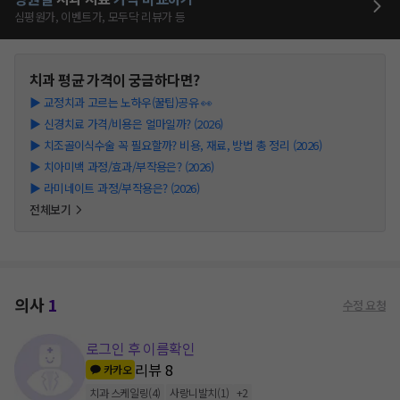
심평원가, 이벤트가, 모두닥 리뷰가 등
치과
평균 가격이 궁금하다면?
▶
교정치과 고르는 노하우(꿀팁)공유 👀
▶
신경치료 가격/비용은 얼마일까? (2026)
▶
치조골이식수술 꼭 필요할까? 비용, 재료, 방법 총 정리 (2026)
▶
치아미백 과정/효과/부작용은? (2026)
▶
라미네이트 과정/부작용은? (2026)
전체보기
의사
1
수정 요청
로그인 후 이름확인
리뷰
8
카카오
치과 스케일링
(
4
)
사랑니발치
(
1
)
+
2