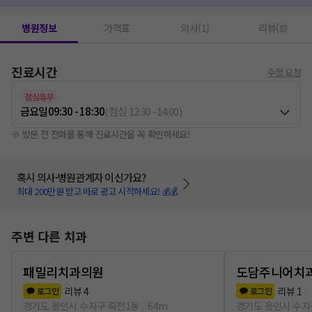
병원정보
가격표
의사(1)
리뷰(8)
진료시간
수정 요청
점심휴무
금요일
09:30 - 18:30
(
점심
12:30
-
14:00
)
※ 방문 전 전화를 통해 진료시간을 꼭 확인하세요!
혹시 의사·병원관계자 이신가요?
최대 200만원 받고 바로 광고 시작하세요! 💰💰
주변 다른 치과
패밀리치과의원
도담주니어치
리뷰
4
리뷰
1
로그인
로그인
경기도 용인시 수지구 죽전1동
64m
경기도 용인시 수지