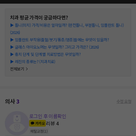
치과
평균 가격이 궁금하다면?
▶
틀니(의치) 가격/비용은 얼마일까? (완전틀니, 부분틀니, 임플란트 틀니)
(2026)
▶
임플란트 부작용(출혈/붓기/통증/염증)들에는 무엇이 있을까?
▶
글래스 아이오노머는 무엇일까? 그리고 가격은? (2026)
▶
충치 단계 및 단계별 치료방법은 무엇일까?
▶
레진의 종류는? (치과치료)
전체보기
의사
3
수정 요청
로그인 후 이름확인
리뷰
4
카카오
메탈교정
(
1
)