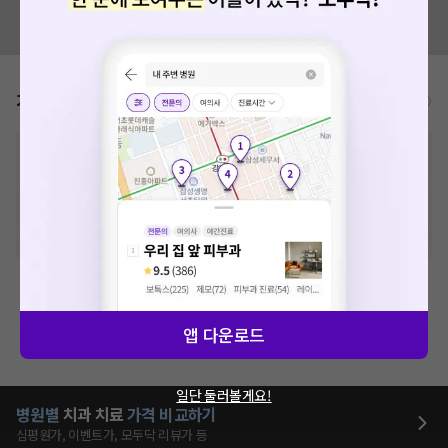
혹시 잘못된 병원정보가 있나요?
모두닥 팀에 알려주세요!
가격표
비급여/급여 진료란?
※
비급여 항목의 경우,
추가비용 등으로 실제 가격과 상이할 수 있으니, 정확
한 가격은 해당 의료기관에 직접 문의해주세요.
※
급여 항목의 경우,
건강보험심사평가원
에 고지되어 있는 급여 진료 기준 가
격입니다. (진료와 연관된 복합적인 비용이 추가되어, 병원마다 금액이 다르게
산정될 수 있는 점 참고 바랍니다.)
※ 이벤트가, 할인가는
VAT 포함
치과치료
앱 다운로드
제증명수수료
일단 둘러볼게요!
병원별
치과
치료
가격 비교하기
심평원가, 이벤트가, 모두닥 리뷰가 등