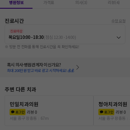
병원정보
가격표
의사(3)
리뷰(4)
진료시간
수정 요청
진료마감
목요일
10:00 - 18:30
(
점심
12:30
-
14:00
)
※ 방문 전 전화를 통해 진료시간을 꼭 확인하세요!
혹시 의사·병원관계자 이신가요?
최대 200만원 받고 바로 광고 시작하세요! 💰💰
주변 다른 치과
민일치과의원
청아치과의원
리뷰
0
리뷰
0
로그인
로그인
서울 중구 장충동
67m
서울 중구 장충동