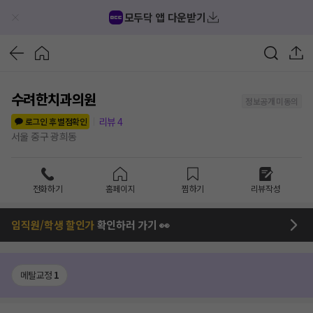
모두닥 앱 다운받기
수려한치과의원
정보공개 미동의
리뷰
4
로그인 후 별점확인
서울 중구 광희동
전화하기
홈페이지
찜하기
리뷰작성
임직원/학생 할인가
확인하러 가기 👀
메탈교정
1