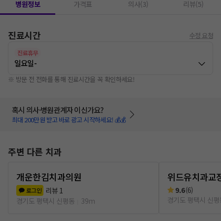
병원정보
가격표
의사(3)
리뷰(5)
진료시간
수정 요청
진료휴무
일요일
-
※ 방문 전 전화를 통해 진료시간을 꼭 확인하세요!
혹시 의사·병원관계자 이신가요?
최대 200만원 받고 바로 광고 시작하세요! 💰💰
주변 다른 치과
개운한김치과의원
위드유치과교
9.6
(
6
)
리뷰
1
로그인
경기도 평택시 신평
경기도 평택시 신평동
39m