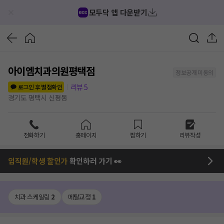
모두닥 앱 다운받기
아이엠치과의원평택점
정보공개 미동의
리뷰
5
로그인 후 별점확인
경기도 평택시 신평동
전화하기
홈페이지
찜하기
리뷰작성
임직원/학생 할인가
확인하러 가기 👀
치과 스케일링
2
메탈교정
1