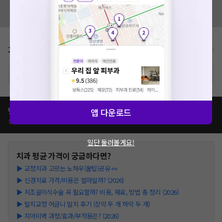
혹시 잘못된 병원정보가 있나요?
모두닥 팀에 알려주세요!
가격표
비급여/급여 진료란?
※ 해당병원의 비급여 가격표는 현재 준비중입니다.
병원별
치과
치료
가격 비교하기
앱 다운로드
심평원가, 이벤트가, 모두닥 리뷰가 등
일단 둘러볼게요!
치과
평균 가격이 궁금하다면?
▶
교정치과 고르는 노하우(꿀팁)공유 👀
▶
신경치료 가격/비용은 얼마일까? (2026)
▶
치조골이식수술 꼭 필요할까? 비용, 재료, 방법 총 정리 (2026)
▶
발치교정 어금니 발치 후기 (상악 두 개 하악 두 개)
▶
치아미백 과정/효과/부작용은? (2026)