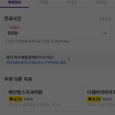
병원정보
가격표
의사(1)
리뷰(2)
진료시간
수정 요청
진료휴무
일요일
-
※ 방문 전 전화를 통해 진료시간을 꼭 확인하세요!
혹시 의사·병원관계자 이신가요?
최대 200만원 받고 바로 광고 시작하세요! 💰💰
주변 다른 치과
매산힐스치과의원
더갤러리아치
리뷰
8
리뷰
8
로그인
로그인
경기도 수원시 팔달구 매산동
57m
경기도 수원시 팔달