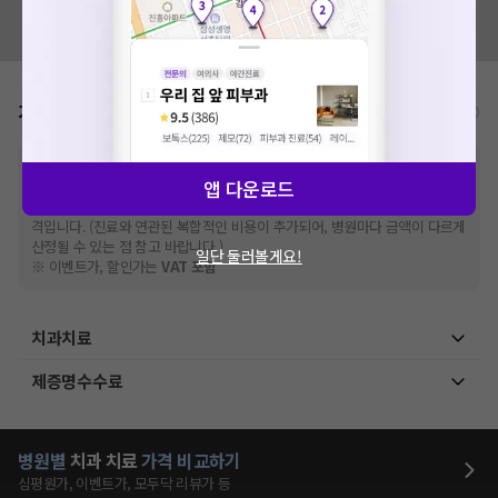
혹시 잘못된 병원정보가 있나요?
모두닥 팀에 알려주세요!
가격표
비급여/급여 진료란?
※
비급여 항목의 경우,
추가비용 등으로 실제 가격과 상이할 수 있으니, 정확
앱 다운로드
한 가격은 해당 의료기관에 직접 문의해주세요.
※
급여 항목의 경우,
건강보험심사평가원
에 고지되어 있는 급여 진료 기준 가
격입니다. (진료와 연관된 복합적인 비용이 추가되어, 병원마다 금액이 다르게
산정될 수 있는 점 참고 바랍니다.)
일단 둘러볼게요!
※ 이벤트가, 할인가는
VAT 포함
치과치료
제증명수수료
병원별
치과
치료
가격 비교하기
심평원가, 이벤트가, 모두닥 리뷰가 등