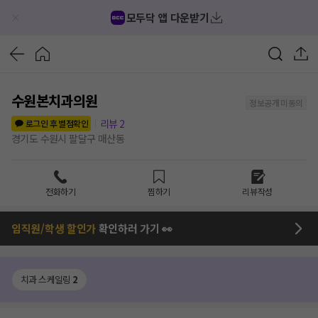
모두닥 앱 다운받기
수원본치과의원
정보공개 미동의
리뷰
2
로그인 후 별점확인
경기도 수원시 팔달구 매산동
전화하기
찜하기
리뷰작성
임직원/학생 할인가
확인하러 가기 👀
치과 스케일링
2