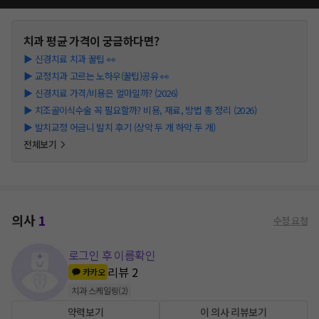
치과
평균 가격이 궁금하다면?
▶
신경치료 치과 꿀팁 👀
▶
교정치과 고르는 노하우(꿀팁)공유 👀
▶
신경치료 가격/비용은 얼마일까? (2026)
▶
치조골이식수술 꼭 필요할까? 비용, 재료, 방법 총 정리 (2026)
▶
발치교정 어금니 발치 후기 (상악 두 개 하악 두 개)
전체보기
의사
1
수정 요청
로그인 후 이름확인
리뷰
2
카카오
치과 스케일링
(
2
)
약력보기
이 의사 리뷰보기