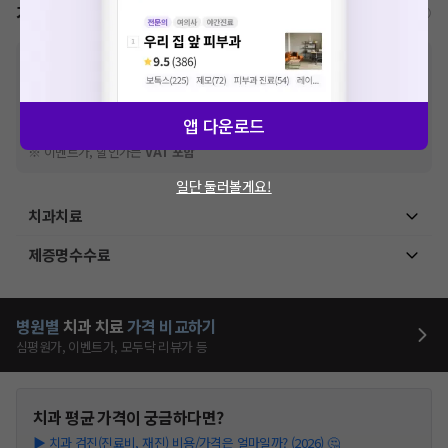
가격표
비급여/급여 진료란?
※
비급여 항목의 경우,
추가비용 등으로 실제 가격과 상이할 수 있으니, 정확
한 가격은 해당 의료기관에 직접 문의해주세요.
※
급여 항목의 경우,
건강보험심사평가원
에 고지되어 있는 급여 진료 기준 가
격입니다. (진료와 연관된 복합적인 비용이 추가되어, 병원마다 금액이 다르게
앱 다운로드
산정될 수 있는 점 참고 바랍니다.)
※ 이벤트가, 할인가는
VAT 포함
일단 둘러볼게요!
치과치료
제증명수수료
병원별
치과
치료
가격 비교하기
심평원가, 이벤트가, 모두닥 리뷰가 등
치과
평균 가격이 궁금하다면?
▶
치과 검진(진료비, 재진) 비용/가격은 얼마일까? (2026) 🤔