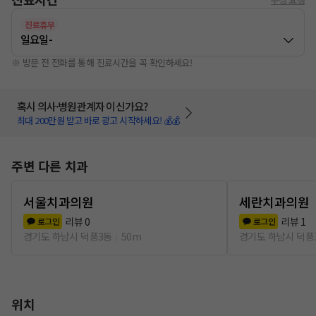
진료휴무
일요일
-
※ 방문 전 전화를 통해 진료시간을 꼭 확인하세요!
혹시 의사·병원관계자 이신가요?
최대 200만원 받고 바로 광고 시작하세요! 💰💰
주변 다른 치과
서울치과의원
세란치과의원
리뷰
0
리뷰
1
로그인
로그인
경기도 하남시 덕풍3동
50m
경기도 하남시 덕풍
위치