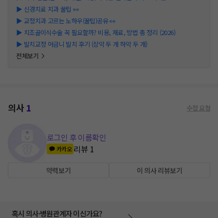
▶
신경치료 치과 꿀팁 👀
▶
교정치과 고르는 노하우(꿀팁)공유 👀
▶
치조골이식수술 꼭 필요할까? 비용, 재료, 방법 총 정리 (2026)
▶
발치교정 어금니 발치 후기 (상악 두 개 하악 두 개)
전체보기
의사
1
수정 요청
로그인 후 이름확인
리뷰
1
카카오
약력보기
이 의사 리뷰보기
혹시 의사·병원관계자 이신가요?