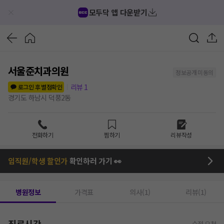
모두닥 앱 다운받기
서울준치과의원
정보공개 미동의
리뷰
1
로그인 후 별점확인
경기도 하남시 덕풍2동
전화하기
찜하기
리뷰작성
임직원/학생 할인가
확인하러 가기 👀
병원정보
가격표
의사(1)
리뷰(1)
진료시간
수정 요청