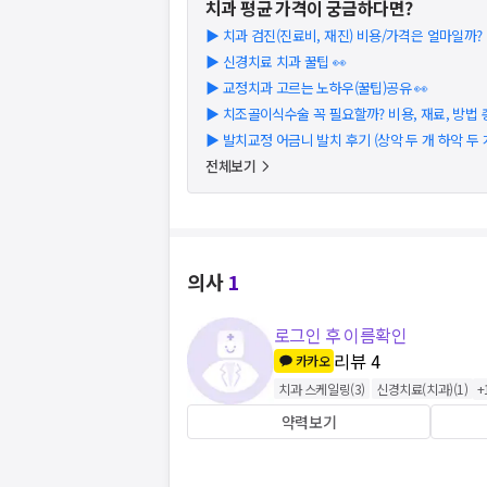
치과
평균 가격이 궁금하다면?
▶
치과 검진(진료비, 재진) 비용/가격은 얼마일까? (2
▶
신경치료 치과 꿀팁 👀
▶
교정치과 고르는 노하우(꿀팁)공유 👀
▶
치조골이식수술 꼭 필요할까? 비용, 재료, 방법 총 
▶
발치교정 어금니 발치 후기 (상악 두 개 하악 두 
전체보기
의사
1
로그인 후 이름확인
리뷰
4
카카오
치과 스케일링
(
3
)
신경치료(치과)
(
1
)
+
약력보기