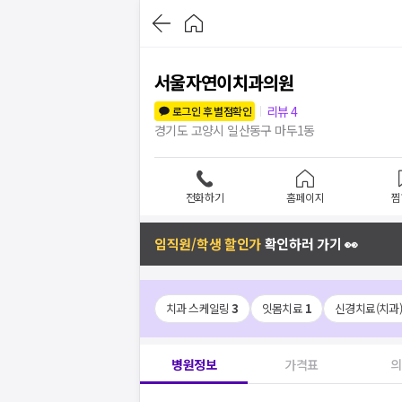
서울자연이치과의원
리뷰
4
로그인 후 별점확인
경기도 고양시 일산동구 마두1동
전화하기
홈페이지
찜
임직원/학생 할인가
확인하러 가기 👀
치과 스케일링
3
잇몸치료
1
신경치료(치과
병원정보
가격표
의