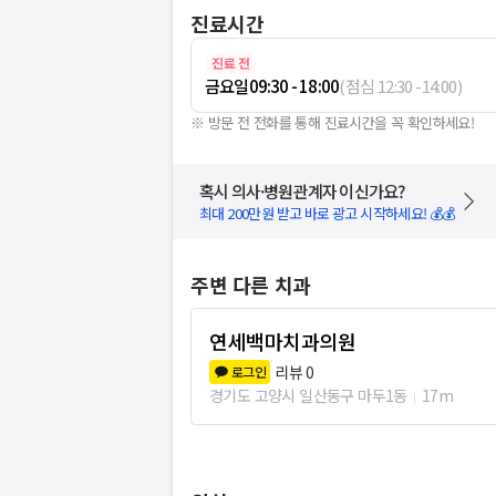
진료시간
진료 전
금요일
09:30 - 18:00
(
점심
12:30
-
14:00
)
※ 방문 전 전화를 통해 진료시간을 꼭 확인하세요!
혹시 의사·병원관계자 이신가요?
최대 200만원 받고 바로 광고 시작하세요! 💰💰
주변 다른 치과
연세백마치과의원
리뷰
0
로그인
경기도 고양시 일산동구 마두1동
17m