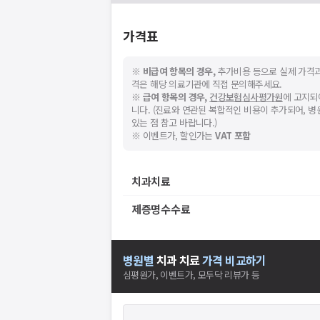
가격표
※
비급여 항목의 경우,
추가비용 등으로 실제 가격과
격은 해당 의료기관에 직접 문의해주세요.
※
급여 항목의 경우,
건강보험심사평가원
에 고지되
니다. (진료와 연관된 복합적인 비용이 추가되어, 
있는 점 참고 바랍니다.)
※ 이벤트가, 할인가는
VAT 포함
치과치료
제증명수수료
병원별
치과
치료
가격 비교하기
심평원가, 이벤트가, 모두닥 리뷰가 등