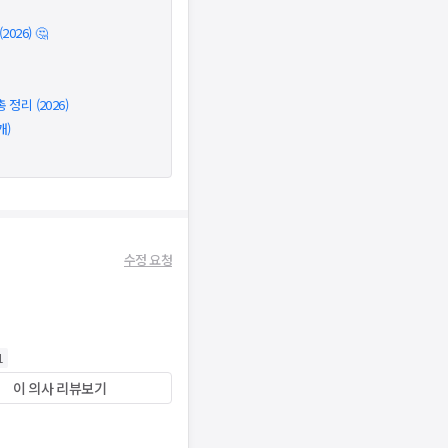
026) 🤔
정리 (2026)
개)
수정 요청
1
이 의사 리뷰보기