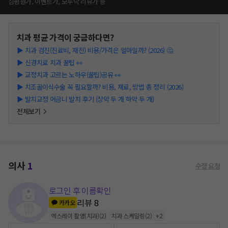
심평원가, 이벤트가, 모두닥 리뷰가 등
치과
평균 가격이 궁금하다면?
▶
치과 검진(진료비, 재진) 비용/가격은 얼마일까? (2026) 🤔
▶
신경치료 치과 꿀팁 👀
▶
교정치과 고르는 노하우(꿀팁)공유 👀
▶
치조골이식수술 꼭 필요할까? 비용, 재료, 방법 총 정리 (2026)
▶
발치교정 어금니 발치 후기 (상악 두 개 하악 두 개)
전체보기
의사
1
수정 요청
로그인 후 이름확인
리뷰
8
카카오
엑스레이 촬영(치과)
(
2
)
치과 스케일링
(
2
)
+
2