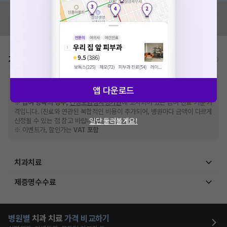
혹시 잘못된 병원정보가 있나요?
모두닥 팀에 알려주세요!
가격표
비급여/급여 진료란?
※
비급여 항목의 경우,
추가비용 등으로 실제 가격과 상이할 수 있으니, 정확
앱 다운로드
한 가격은 해당 의료기관에 직접 문의해주세요.
※
급여 항목의 경우,
건강보험심사평가원
에 고지되어 있는 급여 진료 기준 가
격입니다. (진료와 연관된 복합적인 비용이 추가되어, 병원마다 금액이 다르게
일단 둘러볼게요!
산정될 수 있는 점 참고 바랍니다.)
※ 이벤트가, 할인가는
VAT 포함
치과치료
제증명수수료
병원별
치과
치료
가격 비교하기