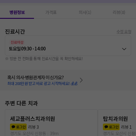
병원정보
가격표
의사(1)
리뷰(8)
진료시간
수정 요청
진료마감
토요일
09:30 - 14:00
※ 방문 전 전화를 통해 진료시간을 꼭 확인하세요!
혹시 의사·병원관계자 이신가요?
최대 200만원 받고 바로 광고 시작하세요! 💰💰
주변 다른 치과
세교플러스치과의원
탑치과의원
리뷰
3
리뷰
1
로그인
로그인
경기도 오산시 신장동
39m
경기도 오산시 신장