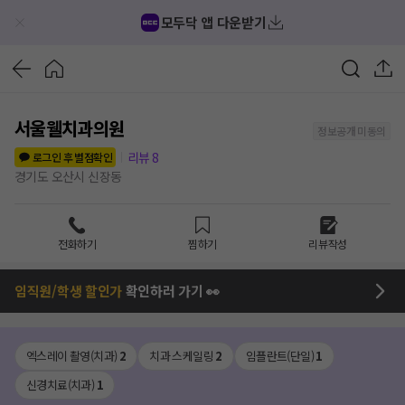
모두닥 앱 다운받기
서울웰치과의원
정보공개 미동의
리뷰
8
로그인 후 별점확인
경기도 오산시 신장동
전화하기
찜하기
리뷰작성
임직원/학생 할인가
확인하러 가기 👀
엑스레이 촬영(치과)
2
치과 스케일링
2
임플란트(단일)
1
신경치료(치과)
1