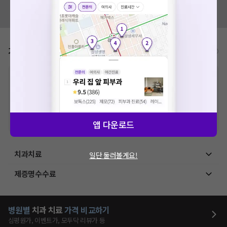
혹시 잘못된 병원정보가 있나요?
모두닥 팀에 알려주세요!
가격표
비급여/급여 진료란?
※
비급여 항목의 경우,
추가비용 등으로 실제 가격과 상이할 수 있으니, 정확
한 가격은 해당 의료기관에 직접 문의해주세요.
※
급여 항목의 경우,
건강보험심사평가원
에 고지되어 있는 급여 진료 기준 가
격입니다. (진료와 연관된 복합적인 비용이 추가되어, 병원마다 금액이 다르게
산정될 수 있는 점 참고 바랍니다.)
※ 이벤트가, 할인가는
VAT 포함
앱 다운로드
치과치료
일단 둘러볼게요!
제증명수수료
병원별
치과
치료
가격 비교하기
심평원가, 이벤트가, 모두닥 리뷰가 등