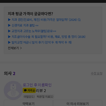
치과
평균 가격이 궁금하다면?
▶
치과 검진(진료비, 재진) 비용/가격은 얼마일까? (2026) 🤔
▶
신경치료 치과 꿀팁 👀
▶
교정치과 고르는 노하우(꿀팁)공유 👀
▶
치조골이식수술 꼭 필요할까? 비용, 재료, 방법 총 정리 (2026)
▶
발치교정 어금니 발치 후기 (상악 두 개 하악 두 개)
전체보기
의사
2
수정 요청
로그인 후 이름확인
리뷰
2
카카오
아말감
(
1
)
턱관절 치료
(
1
)
약력보기
이 의사 리뷰보기