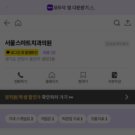
모두닥 앱 다운받기
서울스마트치과의원
정보공개 미동의
리뷰
10
로그인 후 별점확인
경기도 안양시 동안구 관양1동
전화하기
홈페이지
찜하기
리뷰작성
임직원/학생 할인가
확인하러 가기 👀
치과 스케일링
2
아말감
1
턱관절 치료
1
잇몸치료
1