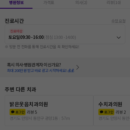
병원정보
가격표
의사(2)
리뷰(10)
진료시간
수정 요청
진료마감
토요일
09:30 - 16:00
(
점심
13:00
-
14:00
)
※ 방문 전 전화를 통해 진료시간을 꼭 확인하세요!
혹시 의사·병원관계자 이신가요?
최대 200만원 받고 바로 광고 시작하세요! 💰💰
주변 다른 치과
밝은웃음치과의원
수치과의원
리뷰
5
리뷰
2
로그인
로그인
경기도 안양시 동안구 관양1동
57m
경기도 안양시 동안