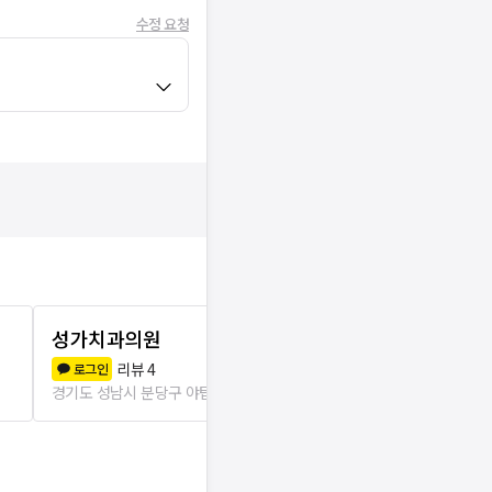
수정 요청
성가치과의원
야탑든든한
리뷰
4
리뷰
6
로그인
로그인
경기도 성남시 분당구 야탑1동
28m
경기도 성남시 분