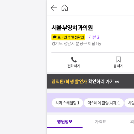
서울부영치과의원
리뷰
3
로그인 후 별점확인
경기도 성남시 분당구 야탑1동
전화하기
찜하기
임직원/학생 할인가
확인하러 가기 👀
치과 스케일링
1
엑스레이 촬영(치과)
1
사
병원정보
가격표
의