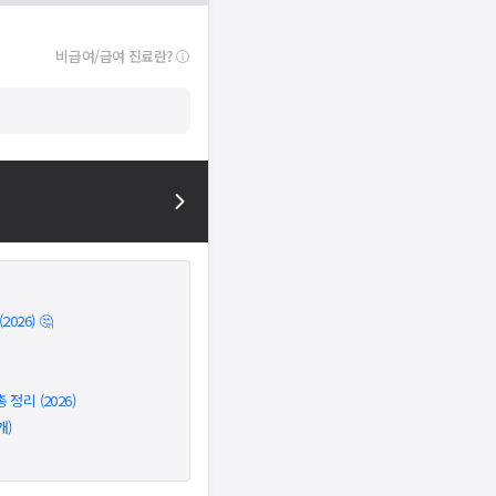
비급여/급여 진료란?
026) 🤔
정리 (2026)
개)