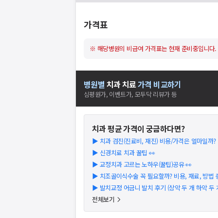
가격표
※ 해당병원의 비급여 가격표는 현재 준비중입니다.
병원별
치과
치료
가격 비교하기
심평원가, 이벤트가, 모두닥 리뷰가 등
치과
평균 가격이 궁금하다면?
▶
치과 검진(진료비, 재진) 비용/가격은 얼마일까? (2
▶
신경치료 치과 꿀팁 👀
▶
교정치과 고르는 노하우(꿀팁)공유 👀
▶
치조골이식수술 꼭 필요할까? 비용, 재료, 방법 총 
▶
발치교정 어금니 발치 후기 (상악 두 개 하악 두 
전체보기