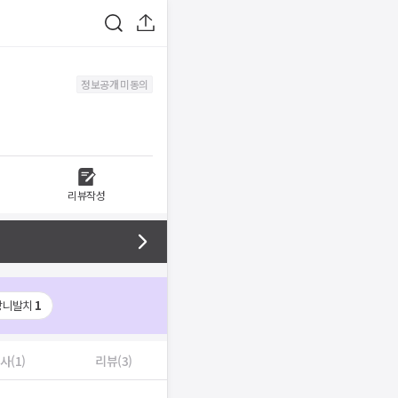
정보공개 미동의
리뷰작성
랑니발치
1
사(1)
리뷰(3)