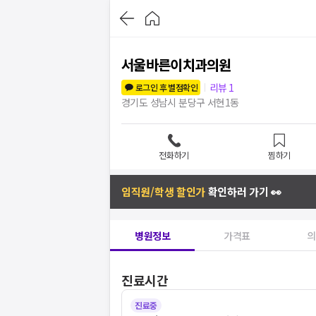
서울바른이치과의원
리뷰
1
로그인 후 별점확인
경기도 성남시 분당구 서현1동
전화하기
찜하기
임직원/학생 할인가
확인하러 가기 👀
병원정보
가격표
의
진료시간
진료중