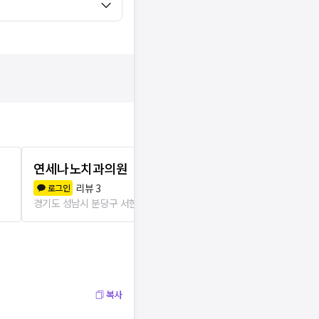
연세나노치과의원
보스턴완치
리뷰
3
리뷰
3
로그인
로그인
경기도 성남시 분당구 서현1동
85m
경기도 성남시 분
복사