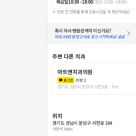
목요일
10:30 - 18:00
(
점심
13:00
-
14:00
)
※ 방문 전 전화를 통해 진료시간을 꼭 확인하세요!
혹시 의사·병원관계자 이신가요?
최대 200만원 받고 바로 광고 시작하세요! 💰💰
주변 다른 치과
아트앤치과의원
리뷰
1
로그인
경기도 성남시 분당구 서현1동
0m
위치
경기도 성남시 분당구 서현로 184
서현역 380m