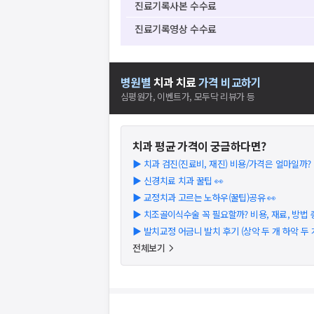
진료기록사본 수수료
진료기록영상 수수료
병원별
치과
치료
가격 비교하기
심평원가, 이벤트가, 모두닥 리뷰가 등
치과
평균 가격이 궁금하다면?
▶
치과 검진(진료비, 재진) 비용/가격은 얼마일까? (2
▶
신경치료 치과 꿀팁 👀
▶
교정치과 고르는 노하우(꿀팁)공유 👀
▶
치조골이식수술 꼭 필요할까? 비용, 재료, 방법 총 
▶
발치교정 어금니 발치 후기 (상악 두 개 하악 두 
전체보기