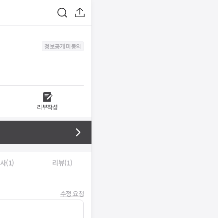
정보공개 미동의
리뷰작성
사(1)
리뷰(1)
수정 요청