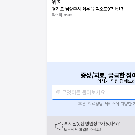
위치
경기도 남양주시 와부읍 덕소로97번길 7
덕소역 360m
증상/치료, 궁금한 점
의사가 직접 답해드려
💬 무엇이든 물어보세요
혹은, 의료상담 서비스에 다양한
혹시 잘못된 병원정보가 있나요?
모두닥 팀에 알려주세요!