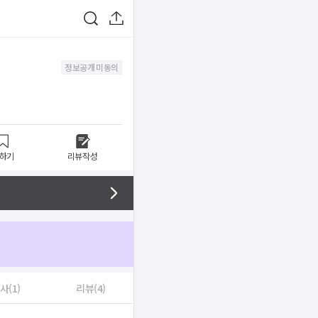
정보공개 미동의
하기
리뷰작성
사(1)
리뷰(4)