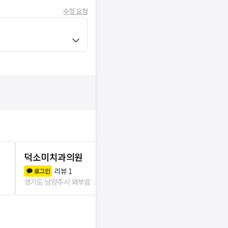
수정 요청
덕소미치과의원
서울스마일
리뷰
1
리뷰
1
로그인
로그인
경기도 남양주시 와부읍
41m
경기도 남양주시