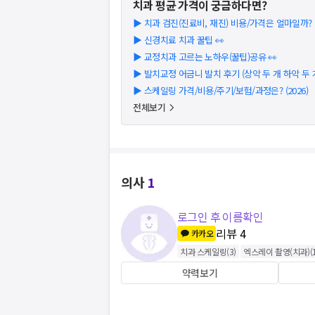
치과
평균 가격이 궁금하다면?
▶
치과 검진(진료비, 재진) 비용/가격은 얼마일까? (2
▶
신경치료 치과 꿀팁 👀
▶
교정치과 고르는 노하우(꿀팁)공유 👀
▶
발치교정 어금니 발치 후기 (상악 두 개 하악 두 
▶
스케일링 가격/비용/주기/보험/과정은? (2026)
전체보기
의사
1
로그인 후 이름확인
리뷰
4
카카오
치과 스케일링
(
3
)
엑스레이 촬영(치과)
(
약력보기