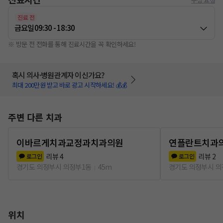
진료 전
금요일
09:30 - 18:30
※ 방문 전 전화를 통해 진료시간을 꼭 확인하세요!
혹시 의사·병원관계자 이신가요?
최대 200만원 받고 바로 광고 시작하세요! 💰💰
주변 다른 치과
이바르게치과교정과치과의원
연플란트치과
리뷰
4
리뷰
2
로그인
로그인
경기도 의정부시 의정부1동
45m
경기도 의정부시 의
위치