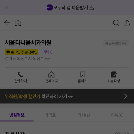
모두닥 앱 다운받기
서울다나을치과의원
정보공개 미동의
리뷰
0
로그인 후 별점확인
경기도 의정부시 의정부1동
전화하기
홈페이지
찜하기
리뷰작성
임직원/학생 할인가
확인하러 가기 👀
병원정보
가격표
의사(1)
리뷰(0)
진료시간
수정 요청