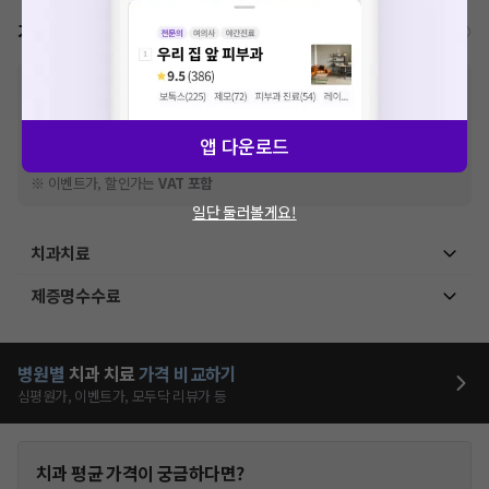
가격표
비급여/급여 진료란?
※
비급여 항목의 경우,
추가비용 등으로 실제 가격과 상이할 수 있으니, 정확
한 가격은 해당 의료기관에 직접 문의해주세요.
※
급여 항목의 경우,
건강보험심사평가원
에 고지되어 있는 급여 진료 기준 가
앱 다운로드
격입니다. (진료와 연관된 복합적인 비용이 추가되어, 병원마다 금액이 다르게
산정될 수 있는 점 참고 바랍니다.)
※ 이벤트가, 할인가는
VAT 포함
일단 둘러볼게요!
치과치료
제증명수수료
병원별
치과
치료
가격 비교하기
심평원가, 이벤트가, 모두닥 리뷰가 등
치과
평균 가격이 궁금하다면?