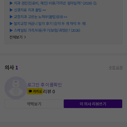
▶
치과 검진(진료비, 재진) 비용/가격은 얼마일까? (2026) 🤔
▶
신경치료 치과 꿀팁 👀
▶
교정치과 고르는 노하우(꿀팁)공유 👀
▶
발치교정 어금니 발치 후기 (상악 두 개 하악 두 개)
▶
스케일링 가격/비용/주기/보험/과정은? (2026)
전체보기
의사
1
수정 요청
로그인 후 이름확인
리뷰
0
카카오
약력보기
이 의사 리뷰쓰기