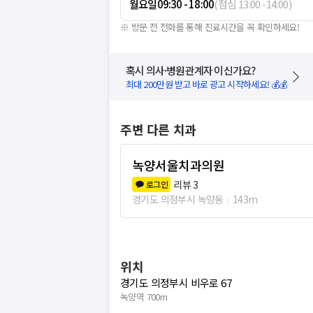
월요일
09:30 - 18:00
(
점심
13:00
-
14:00
)
※ 방문 전 전화를 통해 진료시간을 꼭 확인하세요!
혹시 의사·병원관계자 이신가요?
최대 200만원 받고 바로 광고 시작하세요! 💰💰
주변 다른 치과
녹양서울치과의원
리뷰
3
로그인
경기도 의정부시 녹양동
143m
위치
경기도 의정부시 비우로 67
녹양역 700m