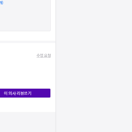
개)
수정 요청
이 의사 리뷰쓰기