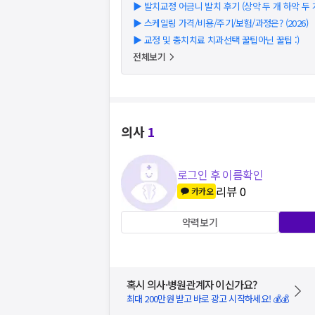
▶
발치교정 어금니 발치 후기 (상악 두 개 하악 두 
▶
스케일링 가격/비용/주기/보험/과정은? (2026)
▶
교정 및 충치치료 치과선택 꿀팁아닌 꿀팁 :)
전체보기
의사
1
로그인 후 이름확인
리뷰
0
카카오
약력보기
혹시 의사·병원관계자 이신가요?
최대 200만원 받고 바로 광고 시작하세요! 💰💰