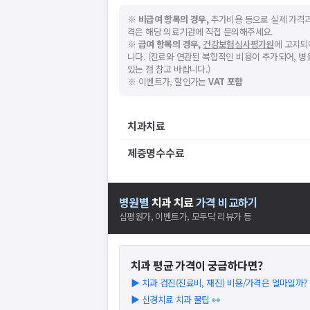
※
비급여 항목의 경우,
추가비용 등으로 실제 가격과
격은 해당 의료기관에 직접 문의해주세요.
※
급여 항목의 경우,
건강보험심사평가원
에 고지되
니다. (진료와 연관된 복합적인 비용이 추가되어, 
있는 점 참고 바랍니다.)
※ 이벤트가, 할인가는
VAT 포함
치과치료
제증명수수료
병원별
치과
치료
가격 비교하기
심평원가, 이벤트가, 모두닥 리뷰가 등
치과
평균 가격이 궁금하다면?
▶
치과 검진(진료비, 재진) 비용/가격은 얼마일까? (2
▶
신경치료 치과 꿀팁 👀