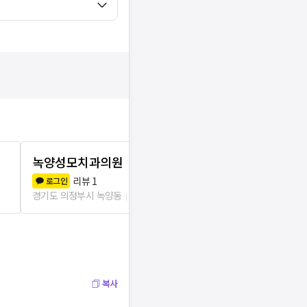
녹양성모치과의원
서울우리치
리뷰
1
리뷰
4
로그인
로그인
경기도 의정부시 녹양동
212m
경기도 의정부시
복사