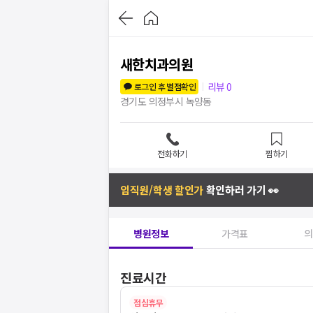
새한치과의원
리뷰
0
로그인 후 별점확인
경기도 의정부시 녹양동
전화하기
찜하기
임직원/학생 할인가
확인하러 가기 👀
병원정보
가격표
의
진료시간
점심휴무