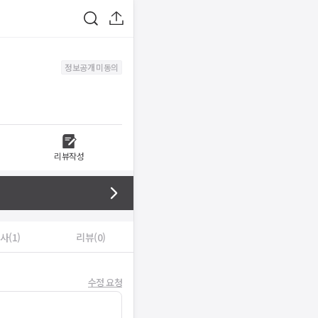
정보공개 미동의
리뷰작성
사(1)
리뷰(0)
수정 요청