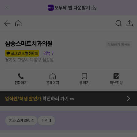
모두닥 앱 다운받기
삼송스마트치과의원
정보공개 미동의
리뷰
7
로그인 후 별점확인
경기도 고양시 덕양구 삼송동
전화하기
홈페이지
찜하기
리뷰작성
임직원/학생 할인가
확인하러 가기 👀
치과 스케일링
4
레진
1