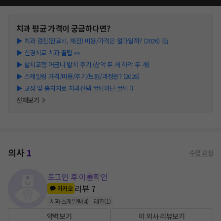
치과
평균 가격이 궁금하다면?
▶
치과 검진(진료비, 재진) 비용/가격은 얼마일까? (2026) 🤔
▶
신경치료 치과 꿀팁 👀
▶
발치교정 어금니 발치 후기 (상악 두 개 하악 두 개)
▶
스케일링 가격/비용/주기/보험/과정은? (2026)
▶
교정 및 충치치료 치과선택 꿀팁아닌 꿀팁 :)
전체보기
의사
1
수정 요청
로그인 후 이름확인
리뷰
7
카카오
치과 스케일링
(
4
)
레진
(
1
)
약력보기
이 의사 리뷰보기