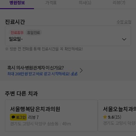
병원정보
가격표
의사(1)
리뷰(7)
진료시간
수정 요청
진료휴무
휴일진료
일요일
-
※ 방문 전 전화를 통해 진료시간을 꼭 확인하세요!
혹시 의사·병원관계자 이신가요?
최대 200만원 받고 바로 광고 시작하세요! 💰💰
주변 다른 치과
서울행복담은치과의원
서울오늘치과
9.6
(
15
)
리뷰
7
로그인
경기도 고양시 덕양
경기도 고양시 덕양구 삼송동
49m