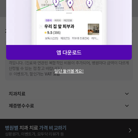
혹시 잘못된 병원정보가 있나요?
모두닥 팀에 알려주세요!
가격표
비급여/급여 진료란?
※
비급여 항목의 경우,
추가비용 등으로 실제 가격과 상이할 수 있으니, 정확
앱 다운로드
한 가격은 해당 의료기관에 직접 문의해주세요.
※
급여 항목의 경우,
건강보험심사평가원
에 고지되어 있는 급여 진료 기준 가
격입니다. (진료와 연관된 복합적인 비용이 추가되어, 병원마다 금액이 다르게
산정될 수 있는 점 참고 바랍니다.)
일단 둘러볼게요!
※ 이벤트가, 할인가는
VAT 포함
치과치료
제증명수수료
병원별
치과
치료
가격 비교하기
심평원가, 이벤트가, 모두닥 리뷰가 등