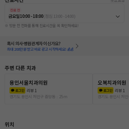
진료 전
금요일
10:00 - 18:00
(
점심
13:00
-
14:00
)
※ 방문 전 전화를 통해 진료시간을 꼭 확인하세요!
혹시 의사·병원관계자 이신가요?
최대 200만원 받고 바로 광고 시작하세요! 💰💰
주변 다른 치과
용인서울치과의원
오복치과의원
리뷰
1
리뷰
1
로그인
로그인
경기도 용인시 처인구 중앙동
25m
경기도 용인시 처인
위치