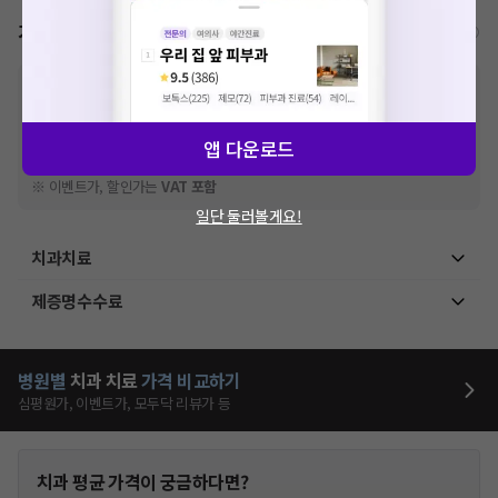
가격표
비급여/급여 진료란?
※
비급여 항목의 경우,
추가비용 등으로 실제 가격과 상이할 수 있으니, 정확
한 가격은 해당 의료기관에 직접 문의해주세요.
※
급여 항목의 경우,
건강보험심사평가원
에 고지되어 있는 급여 진료 기준 가
앱 다운로드
격입니다. (진료와 연관된 복합적인 비용이 추가되어, 병원마다 금액이 다르게
산정될 수 있는 점 참고 바랍니다.)
※ 이벤트가, 할인가는
VAT 포함
일단 둘러볼게요!
치과치료
제증명수수료
병원별
치과
치료
가격 비교하기
심평원가, 이벤트가, 모두닥 리뷰가 등
치과
평균 가격이 궁금하다면?