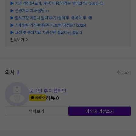
▶
치과 검진(진료비, 재진) 비용/가격은 얼마일까? (2026) 🤔
▶
신경치료 치과 꿀팁 👀
▶
발치교정 어금니 발치 후기 (상악 두 개 하악 두 개)
▶
스케일링 가격/비용/주기/보험/과정은? (2026)
▶
교정 및 충치치료 치과선택 꿀팁아닌 꿀팁 :)
전체보기
의사
1
수정 요청
로그인 후 이름확인
리뷰
0
카카오
약력보기
이 의사 리뷰쓰기