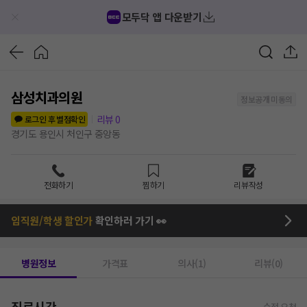
모두닥 앱 다운받기
삼성치과의원
정보공개 미동의
리뷰
0
로그인 후 별점확인
경기도 용인시 처인구 중앙동
전화하기
찜하기
리뷰작성
임직원/학생 할인가
확인하러 가기 👀
병원정보
가격표
의사(1)
리뷰(0)
진료시간
수정 요청