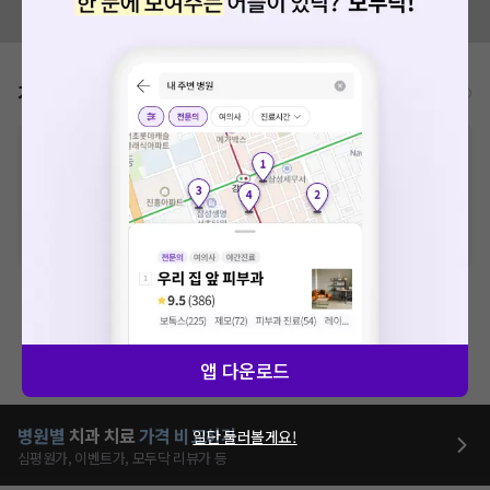
모두닥 팀에 알려주세요!
가격표
비급여/급여 진료란?
※
비급여 항목의 경우,
추가비용 등으로 실제 가격과 상이할 수 있으니, 정확
한 가격은 해당 의료기관에 직접 문의해주세요.
※
급여 항목의 경우,
건강보험심사평가원
에 고지되어 있는 급여 진료 기준 가
격입니다. (진료와 연관된 복합적인 비용이 추가되어, 병원마다 금액이 다르게
산정될 수 있는 점 참고 바랍니다.)
※ 이벤트가, 할인가는
VAT 포함
치과치료
제증명수수료
앱 다운로드
병원별
치과
치료
가격 비교하기
일단 둘러볼게요!
심평원가, 이벤트가, 모두닥 리뷰가 등