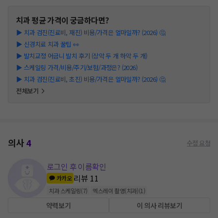
치과
평균 가격이 궁금하다면?
▶
치과 검진(진료비, 재진) 비용/가격은 얼마일까? (2026) 🤔
▶
신경치료 치과 꿀팁 👀
▶
발치교정 어금니 발치 후기 (상악 두 개 하악 두 개)
▶
스케일링 가격/비용/주기/보험/과정은? (2026)
▶
치과 검진(진료비, 초진) 비용/가격은 얼마일까? (2026) 🤔
전체보기
의사
4
수정 요청
로그인 후 이름확인
리뷰
11
카카오
치과 스케일링
(
7
)
엑스레이 촬영(치과)
(
1
)
약력보기
이 의사 리뷰보기