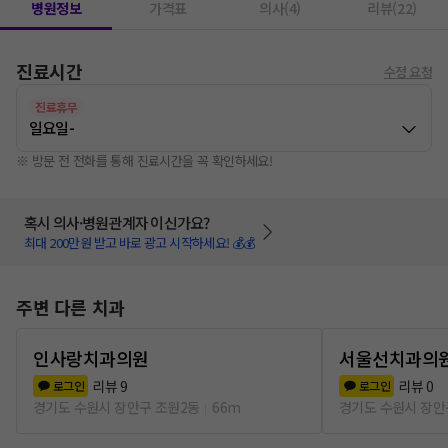
병원정보
가격표
의사(4)
리뷰(22)
진료시간
수정 요청
진료휴무
일요일
-
※ 방문 전 전화를 통해 진료시간을 꼭 확인하세요!
혹시 의사·병원관계자 이신가요?
최대 200만원 받고 바로 광고 시작하세요! 💰💰
주변 다른 치과
인사랑치과의원
서울선치과의
리뷰
9
리뷰
0
로그인
로그인
경기도 수원시 장안구 조원2동
66m
경기도 수원시 장안