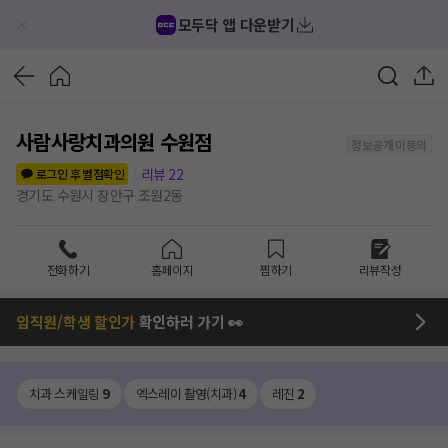
모두닥 앱 다운받기
사람사랑치과의원 수원점
정보공개 미동의
리뷰
22
로그인 후 별점확인
경기도 수원시 장안구 조원2동
전화하기
홈페이지
찜하기
리뷰작성
임직원/학생 할인가
확인하러 가기 👀
치과 스케일링
9
엑스레이 촬영(치과)
4
레진
2