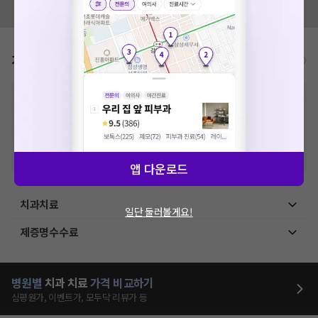
모두닥 팀에 알려주세요!
가격표
비급여/급여 진료란?
※
비급여 항목의 경우,
추가비용 등으로 실제 가격과 상이할 수 있으니, 정확
한 가격은 해당 의료기관에 직접 문의해주세요.
※
급여 항목의 경우,
건강보험심사평가원
에 고지되어 있는 급여 진료 기준 가
격입니다. (진료와 연관된 복합적인 비용이 추가되어, 병원마다 금액이 다르게
산정될 수 있는 점 참고 바랍니다.)
※ 이벤트가, 할인가는
VAT 포함
앱 다운로드
치과치료
일단 둘러볼게요!
제증명수수료
병원별
치과
치료
가격 비교하기
심평원가, 이벤트가, 모두닥 리뷰가 등