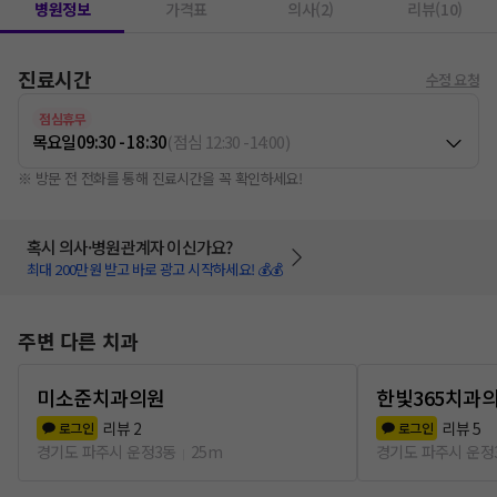
병원정보
가격표
의사(2)
리뷰(10)
진료시간
수정 요청
점심휴무
목요일
09:30 - 18:30
(
점심
12:30
-
14:00
)
※ 방문 전 전화를 통해 진료시간을 꼭 확인하세요!
혹시 의사·병원관계자 이신가요?
최대 200만원 받고 바로 광고 시작하세요! 💰💰
주변 다른 치과
미소준치과의원
한빛365치과
리뷰
2
리뷰
5
로그인
로그인
경기도 파주시 운정3동
25m
경기도 파주시 운정