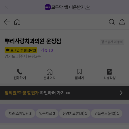
모두닥 앱 다운받기
뿌리사랑치과의원 운정점
정보공개 미동의
리뷰
10
로그인 후 별점확인
경기도 파주시 운정3동
전화하기
홈페이지
찜하기
리뷰작성
임직원/학생 할인가
확인하러 가기 👀
치과 스케일링
3
잇몸치료
2
신경치료(치과)
1
임플란트(단일)
1