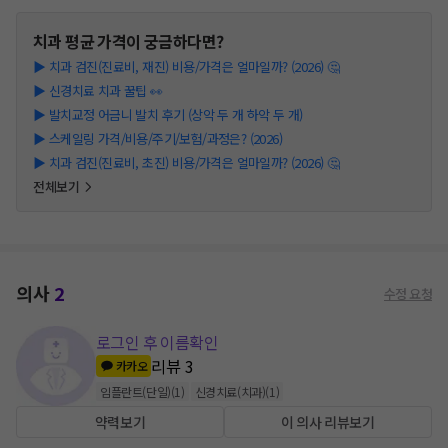
치과
평균 가격이 궁금하다면?
▶
치과 검진(진료비, 재진) 비용/가격은 얼마일까? (2026) 🤔
▶
신경치료 치과 꿀팁 👀
▶
발치교정 어금니 발치 후기 (상악 두 개 하악 두 개)
▶
스케일링 가격/비용/주기/보험/과정은? (2026)
▶
치과 검진(진료비, 초진) 비용/가격은 얼마일까? (2026) 🤔
전체보기
의사
2
수정 요청
로그인 후 이름확인
리뷰
3
카카오
임플란트(단일)
(
1
)
신경치료(치과)
(
1
)
약력보기
이 의사 리뷰보기