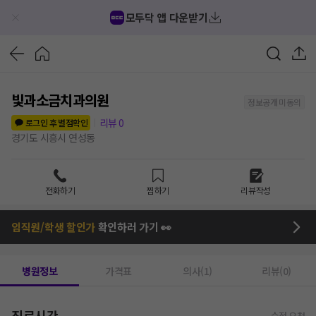
모두닥 앱 다운받기
빛과소금치과의원
정보공개 미동의
리뷰
0
로그인 후 별점확인
경기도 시흥시 연성동
전화하기
찜하기
리뷰작성
임직원/학생 할인가
확인하러 가기 👀
병원정보
가격표
의사(1)
리뷰(0)
진료시간
수정 요청