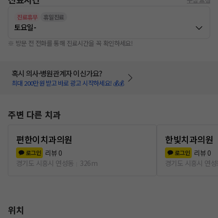
진료휴무
휴일진료
토요일
-
※ 방문 전 전화를 통해 진료시간을 꼭 확인하세요!
혹시 의사·병원관계자 이신가요?
최대 200만원 받고 바로 광고 시작하세요! 💰💰
주변 다른 치과
편한이치과의원
한빛치과의원
리뷰
0
리뷰
0
로그인
로그인
경기도 시흥시 연성동
326m
경기도 시흥시 연성
위치