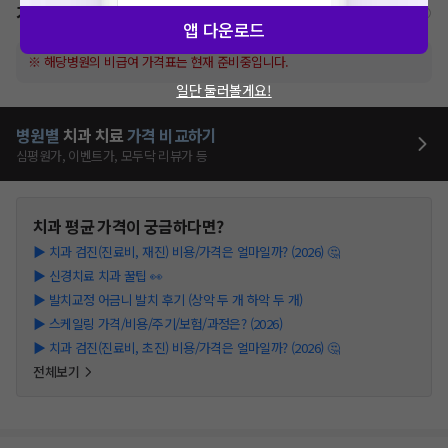
가격표
비급여/급여 진료란?
앱 다운로드
※ 해당병원의 비급여 가격표는 현재 준비중입니다.
일단 둘러볼게요!
병원별
치과
치료
가격 비교하기
심평원가, 이벤트가, 모두닥 리뷰가 등
치과
평균 가격이 궁금하다면?
▶
치과 검진(진료비, 재진) 비용/가격은 얼마일까? (2026) 🤔
▶
신경치료 치과 꿀팁 👀
▶
발치교정 어금니 발치 후기 (상악 두 개 하악 두 개)
▶
스케일링 가격/비용/주기/보험/과정은? (2026)
▶
치과 검진(진료비, 초진) 비용/가격은 얼마일까? (2026) 🤔
전체보기