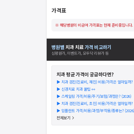
가격표
※ 해당병원의 비급여 가격표는 현재 준비중입니다.
병원별
치과
치료
가격 비교하기
심평원가, 이벤트가, 모두닥 리뷰가 등
치과
평균 가격이 궁금하다면?
▶
치과 검진(진료비, 재진) 비용/가격은 얼마일까? (2
▶
신경치료 치과 꿀팁 👀
▶
스케일링 가격/비용/주기/보험/과정은? (2026)
▶
치과 검진(진료비, 초진) 비용/가격은 얼마일까? (2
▶
임플란트 가격/비용/과정/부작용/종류는? (2026
전체보기