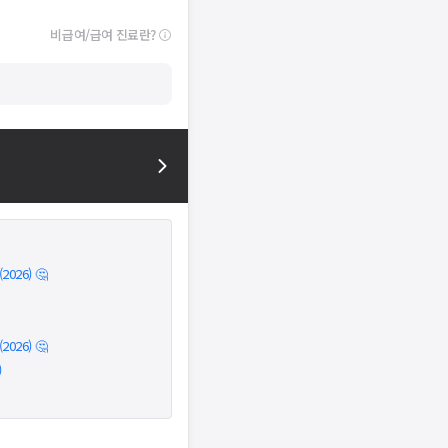
비급여/급여 진료란?
026) 🤔
026) 🤔
)