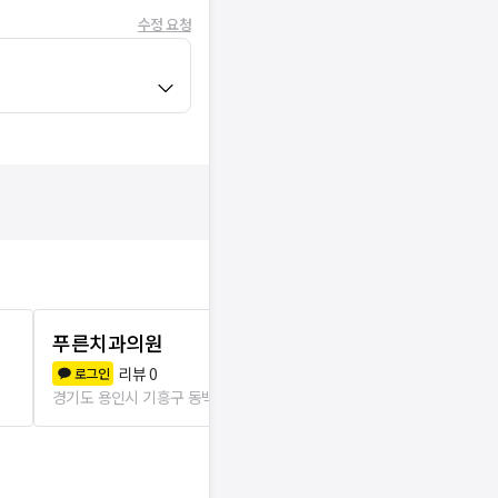
수정 요청
푸른치과의원
동백진치과
리뷰
0
리뷰
0
로그인
로그인
경기도 용인시 기흥구 동백1동
1.2km
경기도 용인시 기