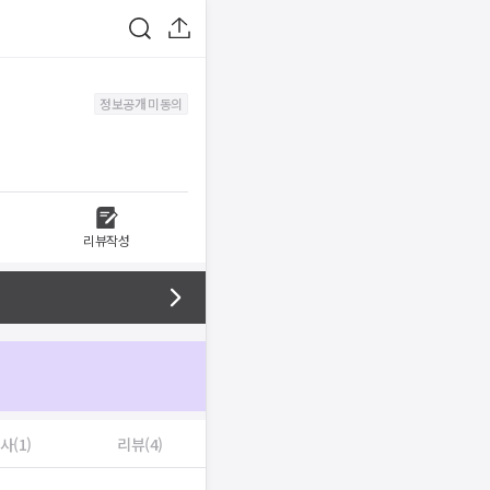
정보공개 미동의
리뷰작성
사(1)
리뷰(4)