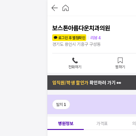
보스톤아름다운치과의원
리뷰
4
로그인 후 별점확인
경기도 용인시 기흥구 구성동
전화하기
찜하기
임직원/학생 할인가
확인하러 가기 👀
발치
1
병원정보
가격표
의