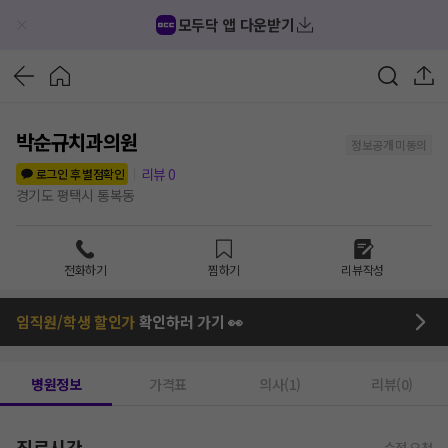
모두닥 앱 다운받기
박순규치과의원
정보공개 미동의
리뷰
0
로그인 후 별점확인
경기도 평택시 통복동
전화하기
찜하기
리뷰작성
임직원/학생 할인가
확인하러 가기 👀
병원정보
가격표
의사(1)
리뷰(0)
진료시간
수정 요청