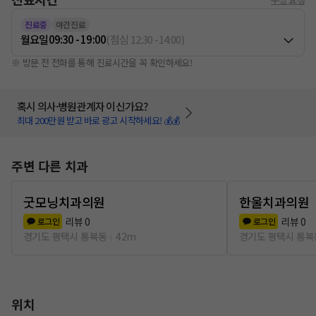
진료중
야간진료
월요일
09:30 - 19:00
(
점심
12:30
-
14:00
)
※ 방문 전 전화를 통해 진료시간을 꼭 확인하세요!
혹시 의사·병원관계자 이신가요?
최대 200만원 받고 바로 광고 시작하세요! 💰💰
주변 다른 치과
굿모닝치과의원
한울치과의원
리뷰
0
리뷰
0
로그인
로그인
경기도 평택시 통복동
42m
경기도 평택시 통복
위치