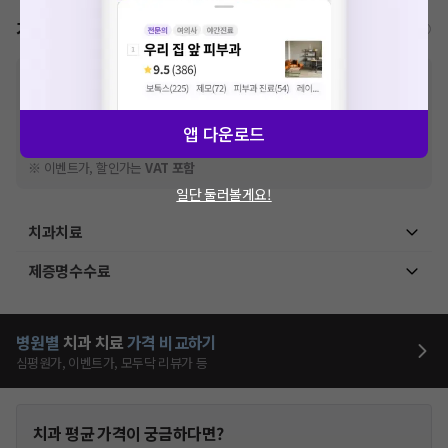
가격표
비급여/급여 진료란?
※
비급여 항목의 경우,
추가비용 등으로 실제 가격과 상이할 수 있으니, 정확
한 가격은 해당 의료기관에 직접 문의해주세요.
※
급여 항목의 경우,
건강보험심사평가원
에 고지되어 있는 급여 진료 기준 가
앱 다운로드
격입니다. (진료와 연관된 복합적인 비용이 추가되어, 병원마다 금액이 다르게
산정될 수 있는 점 참고 바랍니다.)
※ 이벤트가, 할인가는
VAT 포함
일단 둘러볼게요!
치과치료
제증명수수료
병원별
치과
치료
가격 비교하기
심평원가, 이벤트가, 모두닥 리뷰가 등
치과
평균 가격이 궁금하다면?