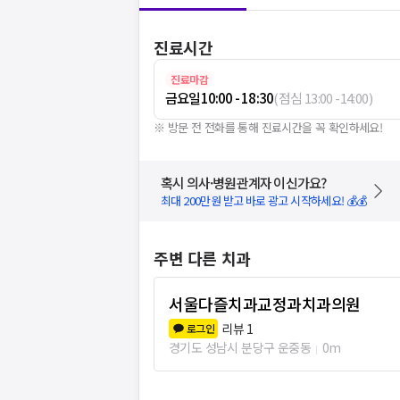
진료시간
진료마감
금요일
10:00 - 18:30
(
점심
13:00
-
14:00
)
※ 방문 전 전화를 통해 진료시간을 꼭 확인하세요!
혹시 의사·병원관계자 이신가요?
최대 200만원 받고 바로 광고 시작하세요! 💰💰
주변 다른 치과
서울다즐치과교정과치과의원
리뷰
1
로그인
경기도 성남시 분당구 운중동
0m