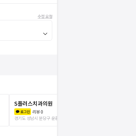
수정 요청
S플러스치과의원
W7치과의원
리뷰
0
리뷰
3
로그인
로그인
경기도 성남시 분당구 운중동
50m
경기도 성남시 