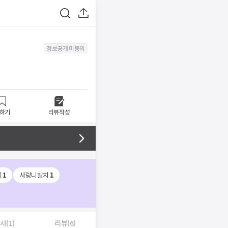
정보공개 미동의
하기
리뷰작성
)
1
사랑니발치
1
사(1)
리뷰(6)