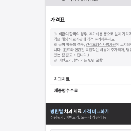
가격표
※
비급여 항목의 경우,
추가비용 등으로 실제 가격과
격은 해당 의료기관에 직접 문의해주세요.
※
급여 항목의 경우,
건강보험심사평가원
에 고지되
니다. (진료와 연관된 복합적인 비용이 추가되어, 
있는 점 참고 바랍니다.)
※ 이벤트가, 할인가는
VAT 포함
치과치료
제증명수수료
병원별
치과
치료
가격 비교하기
심평원가, 이벤트가, 모두닥 리뷰가 등