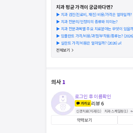
치과
평균 가격이 궁금하다면?
▶
치과 검진(진료비, 재진) 비용/가격은 얼마일까? (2
▶
치과 전문의/인정의의 종류와 의미는?
▶
치과 전문과목별 주요 치료분야는 무엇이 있을까
▶
임플란트 가격/비용/과정/부작용/종류는? (2026
▶
실란트 가격/비용은 얼마일까? (2026) 👶
전체보기
의사
1
로그인 후 이름확인
리뷰
6
카카오
신경치료(치과)
(
1
)
치과 스케일링
(
1
)
+
약력보기