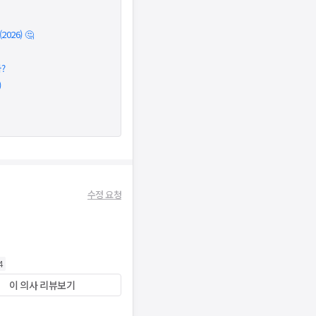
026) 🤔
?
)
수정 요청
4
이 의사 리뷰보기