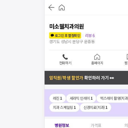
미소웰치과의원
리뷰
6
로그인 후 별점확인
경기도 성남시 분당구 운중동
전화하기
홈페이지
찜
임직원/학생 할인가
확인하러 가기 👀
레진
1
세라믹 인레이
1
엑스레이 촬영(치과
치과 스케일링
1
신경치료(치과)
1
병원정보
가격표
의