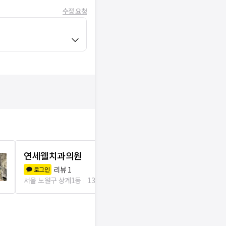
수정 요청
연세웰치과의원
포도나무치
리뷰
1
리뷰
3
로그인
로그인
서울 노원구 상계1동
131m
서울 노원구 상계