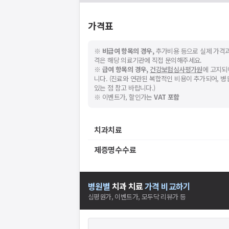
가격표
※
비급여 항목의 경우,
추가비용 등으로 실제 가격과
격은 해당 의료기관에 직접 문의해주세요.
※
급여 항목의 경우,
건강보험심사평가원
에 고지되
니다. (진료와 연관된 복합적인 비용이 추가되어, 
있는 점 참고 바랍니다.)
※ 이벤트가, 할인가는
VAT 포함
치과치료
제증명수수료
병원별
치과
치료
가격 비교하기
심평원가, 이벤트가, 모두닥 리뷰가 등