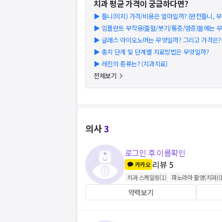
치과
평균 가격이 궁금하다면?
▶
틀니(의치) 가격/비용은 얼마일까? (완전틀니, 부분
▶
임플란트 부작용(출혈/붓기/통증/염증)들에는 
▶
글래스 아이오노머는 무엇일까? 그리고 가격은? (2
▶
충치 단계 및 단계별 치료방법은 무엇일까?
▶
레진의 종류는? (치과치료)
전체보기
의사
3
로그인 후 이름확인
리뷰
5
카카오
치과 스케일링
(
1
)
파노라마 촬영(치과)
(
약력보기