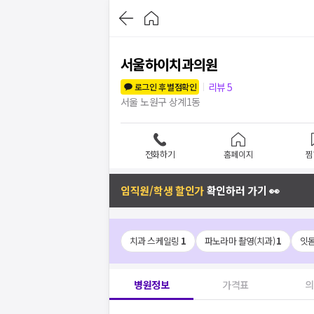
서울하이치과의원
리뷰
5
로그인 후 별점확인
서울 노원구 상계1동
전화하기
홈페이지
찜
임직원/학생 할인가
확인하러 가기 👀
치과 스케일링
1
파노라마 촬영(치과)
1
잇
병원정보
가격표
의