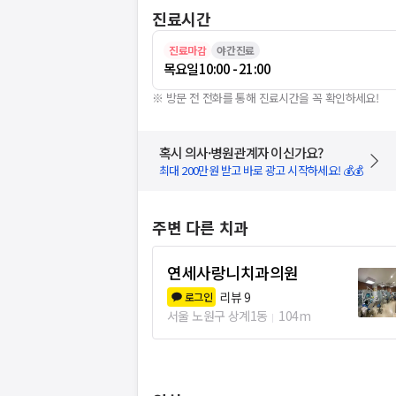
진료시간
진료마감
야간진료
목요일
10:00 - 21:00
※ 방문 전 전화를 통해 진료시간을 꼭 확인하세요!
혹시 의사·병원관계자 이신가요?
최대 200만원 받고 바로 광고 시작하세요! 💰💰
주변 다른 치과
연세사랑니치과의원
리뷰
9
로그인
서울 노원구 상계1동
104m