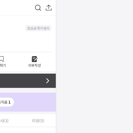
정보공개 미동의
하기
리뷰작성
몸치료
1
사(3)
리뷰(5)