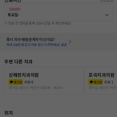
진료휴무
토요일
-
※ 방문 전 전화를 통해 진료시간을 꼭 확인하세요!
혹시 의사·병원관계자 이신가요?
최대 200만원 받고 바로 광고 시작하세요! 💰💰
주변 다른 치과
상쾌한치과의원
포곡치과의원
리뷰
0
리뷰
1
로그인
로그인
경기도 용인시 처인구 유림동
463m
경기도 용인시 처인
위치