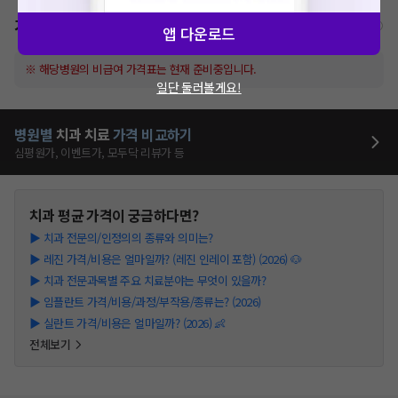
가격표
비급여/급여 진료란?
앱 다운로드
※ 해당병원의 비급여 가격표는 현재 준비중입니다.
일단 둘러볼게요!
병원별
치과
치료
가격 비교하기
심평원가, 이벤트가, 모두닥 리뷰가 등
치과
평균 가격이 궁금하다면?
▶
치과 전문의/인정의의 종류와 의미는?
▶
레진 가격/비용은 얼마일까? (레진 인레이 포함) (2026) 🐶
▶
치과 전문과목별 주요 치료분야는 무엇이 있을까?
▶
임플란트 가격/비용/과정/부작용/종류는? (2026)
▶
실란트 가격/비용은 얼마일까? (2026) 👶
전체보기