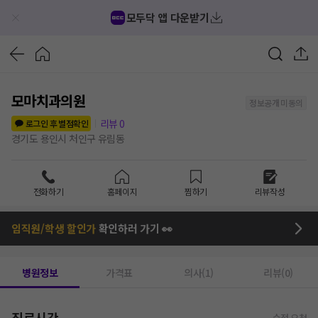
모두닥 앱 다운받기
모마치과의원
정보공개 미동의
리뷰
0
로그인 후 별점확인
경기도 용인시 처인구 유림동
전화하기
홈페이지
찜하기
리뷰작성
임직원/학생 할인가
확인하러 가기 👀
병원정보
가격표
의사(1)
리뷰(0)
진료시간
수정 요청