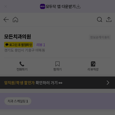
모두닥 앱 다운받기
모든치과의원
정보공개 미동의
리뷰
1
로그인 후 별점확인
경기도 용인시 기흥구 마북동
전화하기
찜하기
리뷰작성
임직원/학생 할인가
확인하러 가기 👀
치과 스케일링
1