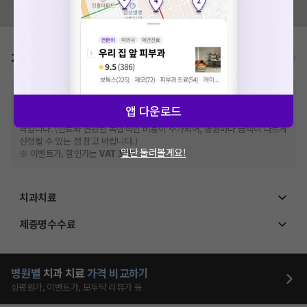
모두닥 팀에 알려주세요!
가격표
비급여/급여 진료란?
※
비급여 항목의 경우,
추가비용 등으로 실제 가격과 상이할 수 있으니, 정확
한 가격은 해당 의료기관에 직접 문의해주세요.
앱 다운로드
※
급여 항목의 경우,
건강보험심사평가원
에 고지되어 있는 급여 진료 기준 가
격입니다. (진료와 연관된 복합적인 비용이 추가되어, 병원마다 금액이 다르게
산정될 수 있는 점 참고 바랍니다.)
일단 둘러볼게요!
※ 이벤트가, 할인가는
VAT 포함
치과치료
제증명수수료
병원별
치과
치료
가격 비교하기
심평원가, 이벤트가, 모두닥 리뷰가 등