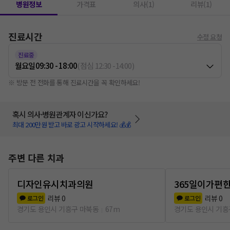
병원정보
가격표
의사(1)
리뷰(1)
진료시간
수정 요청
진료중
월요일
09:30 - 18:00
(
점심
12:30
-
14:00
)
※ 방문 전 전화를 통해 진료시간을 꼭 확인하세요!
혹시 의사·병원관계자 이신가요?
최대 200만원 받고 바로 광고 시작하세요! 💰💰
주변 다른 치과
디자인유시치과의원
365일이가편
리뷰
0
리뷰
0
로그인
로그인
경기도 용인시 기흥구 마북동
67m
경기도 용인시 기흥