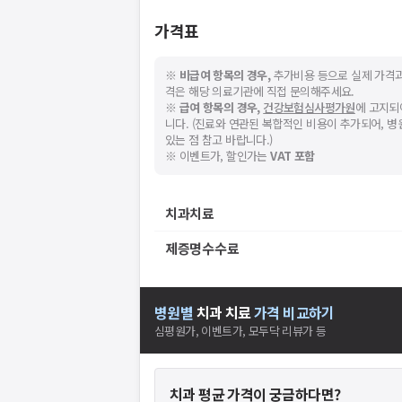
가격표
※
비급여 항목의 경우,
추가비용 등으로 실제 가격과
격은 해당 의료기관에 직접 문의해주세요.
※
급여 항목의 경우,
건강보험심사평가원
에 고지되
니다. (진료와 연관된 복합적인 비용이 추가되어, 
있는 점 참고 바랍니다.)
※ 이벤트가, 할인가는
VAT 포함
치과치료
제증명수수료
병원별
치과
치료
가격 비교하기
심평원가, 이벤트가, 모두닥 리뷰가 등
치과
평균 가격이 궁금하다면?