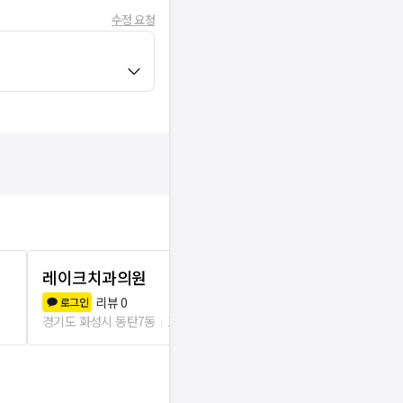
수정 요청
레이크치과의원
하이웰치과
리뷰
0
리뷰
1
로그인
로그인
경기도 화성시 동탄7동
1.3km
경기도 화성시 동