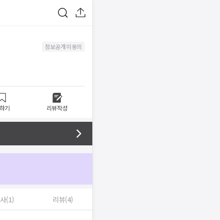
정보공개 미동의
하기
리뷰작성
사(1)
리뷰(4)