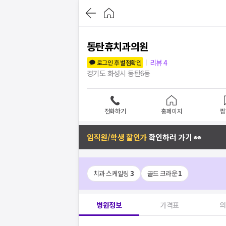
동탄휴치과의원
리뷰
4
로그인 후 별점확인
경기도 화성시 동탄6동
전화하기
홈페이지
찜
임직원/학생 할인가
확인하러 가기 👀
치과 스케일링
3
골드 크라운
1
병원정보
가격표
의