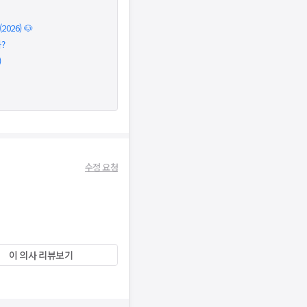
026) 🐶
?
)
수정 요청
이 의사 리뷰보기