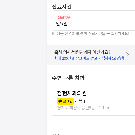
진료시간
진료휴무
일요일
-
※ 방문 전 전화를 통해 진료시간을 꼭 확인하세요!
혹시 의사·병원관계자 이신가요?
최대 200만원 받고 바로 광고 시작하세요! 💰💰
주변 다른 치과
정현치과의원
리뷰
1
로그인
경기도 화성시 동탄8동
1.1km